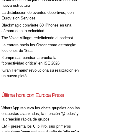
nueva estructura
La distribución de eventos deportivos, con
Eurovision Services
Blackmagic convierte 60 iPhones en una
cámara de alta velocidad
The Voice Village: redefiniendo el podcast
La carrera hacia los Óscar como estrategia:
lecciones de 'Sirât'
8 empresas pondrán a prueba la
“conectividad crítica” en ISE 2026
‘Gran Hermano’ revoluciona su realización en
un nuevo plató
Última hora con Europa Press
WhatsApp renueva los chats grupales con las
encuestas avanzadas, la mención '@todos' y
la creación rápida de grupos
CMF presenta los Clip Pro, sus primeros
auriculares 'open-ear' con diseño de 'clip on' y