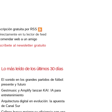
cripción gratuita por RSS
ectamente en tu lector de feed
comendar web a un amigo
críbete al newsletter gratuito
Lo más leído de los últimos 30 días
El sonido en los grandes partidos de fútbol:
presente y futuro
Gestmusic y Amplify lanzan KAI: IA para
entretenimiento
Arquitectura digital en evolución: la apuesta
de Canal Sur
Cellnex busca mejorar su eficiencia con una