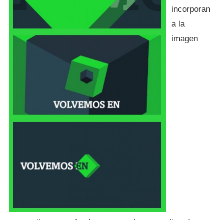
incorporan
a la
imagen