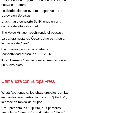
nueva estructura
La distribución de eventos deportivos, con
Eurovision Services
Blackmagic convierte 60 iPhones en una
cámara de alta velocidad
The Voice Village: redefiniendo el podcast
La carrera hacia los Óscar como estrategia:
lecciones de 'Sirât'
8 empresas pondrán a prueba la
“conectividad crítica” en ISE 2026
‘Gran Hermano’ revoluciona su realización en
un nuevo plató
Última hora con Europa Press
WhatsApp renueva los chats grupales con las
encuestas avanzadas, la mención '@todos' y
la creación rápida de grupos
CMF presenta los Clip Pro, sus primeros
auriculares 'open-ear' con diseño de 'clip on' y