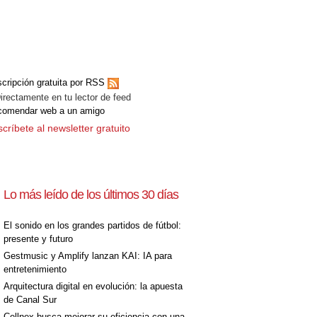
cripción gratuita por RSS
ectamente en tu lector de feed
comendar web a un amigo
críbete al newsletter gratuito
Lo más leído de los últimos 30 días
El sonido en los grandes partidos de fútbol:
presente y futuro
Gestmusic y Amplify lanzan KAI: IA para
entretenimiento
Arquitectura digital en evolución: la apuesta
de Canal Sur
Cellnex busca mejorar su eficiencia con una