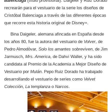
Balenciaga
(título provisional). Daigeler y Ruiz Dorado
recrearán para el vestuario de la serie los diseños de
Cristóbal Balenciaga a través de las diferentes épocas
que recorre esta historia original de Disney+.
Bina Daigeler, alemana afincada en España desde
los años 80, fue la autora del vestuario de
Volver
, de
Pedro Almodóvar,
Solo los amantes sobreviven
, de Jim
Jarmusch,
Mrs. America
, de Dahvi Waller, y ha sido
candidata al Premio de la Academia a Mejor Diseño de
Vestuario por
Mulán
. Pepo Ruiz Dorado ha trabajado
desarrollando el vestuario de series como
Velvet
Colección
,
La templanza
o
Narcos
.