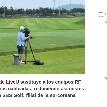
N
M
 de
LiveU
sustituye a los equipos RF
aras cableadas, reduciendo así costes
 SBS Golf, filial de la surcoreana