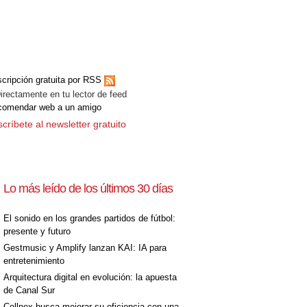
cripción gratuita por RSS
ectamente en tu lector de feed
comendar web a un amigo
críbete al newsletter gratuito
Lo más leído de los últimos 30 días
El sonido en los grandes partidos de fútbol:
presente y futuro
Gestmusic y Amplify lanzan KAI: IA para
entretenimiento
Arquitectura digital en evolución: la apuesta
de Canal Sur
Cellnex busca mejorar su eficiencia con una