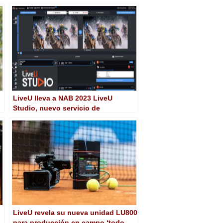
producción 5G
LiveU lleva a NAB 2023 LiveU
Studio, nuevo servicio de
producción en directo IP cloud
LiveU revela su nueva unidad LU800
para producción en campo ‘todo-