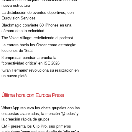
nueva estructura
La distribución de eventos deportivos, con
Eurovision Services
Blackmagic convierte 60 iPhones en una
cámara de alta velocidad
The Voice Village: redefiniendo el podcast
La carrera hacia los Óscar como estrategia:
lecciones de 'Sirât'
8 empresas pondrán a prueba la
“conectividad crítica” en ISE 2026
‘Gran Hermano’ revoluciona su realización en
un nuevo plató
Última hora con Europa Press
WhatsApp renueva los chats grupales con las
encuestas avanzadas, la mención '@todos' y
la creación rápida de grupos
CMF presenta los Clip Pro, sus primeros
auriculares 'open-ear' con diseño de 'clip on' y