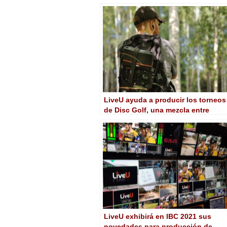
IP de LiveU
LiveU ayuda a producir los torneos
de Disc Golf, una mezcla entre
frisbee y golf
LiveU exhibirá en IBC 2021 sus
novedades para producción de