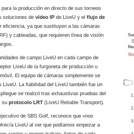
 para la producción en directo de sus torneos
as soluciones de
vídeo IP
de LiveU y el
flujo de
eficiencia, ya que sustituyen a las cámaras
(RF) y cableadas, que requieren línea de visión
Sus
Dir
argos.
Re
Sus
s unidades de campo LiveU en cada campo de
ceptor LiveU de la furgoneta de producción u
 móvil. El equipo de cámaras simplemente se
 LiveU. La fiabilidad del LiveU también fue un
spliegue se realizó tras exhaustivas pruebas del
r su
protocolo LRT
(LiveU Reliable Transport).
 ejecutivo de SBS Golf, reconoce que «nos
 ofrecía LiveU al ver que podíamos empezar a
nos costes y menos trabajo. Antes de cada