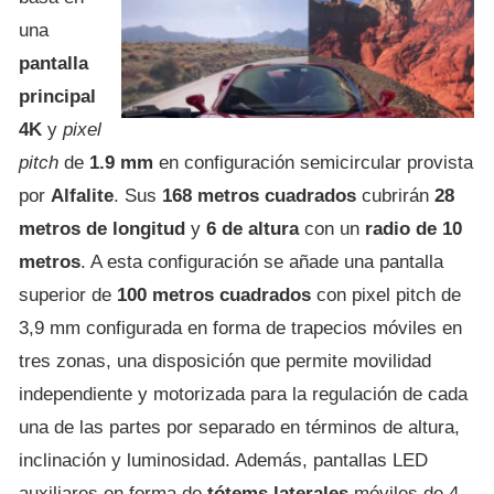
una
pantalla
principal
4K
y
pixel
pitch
de
1.9 mm
en configuración semicircular provista
por
Alfalite
. Sus
168 metros cuadrados
cubrirán
28
metros de longitud
y
6 de altura
con un
radio de 10
metros
. A esta configuración se añade una pantalla
superior de
100 metros cuadrados
con pixel pitch de
3,9 mm configurada en forma de trapecios móviles en
tres zonas, una disposición que permite movilidad
independiente y motorizada para la regulación de cada
una de las partes por separado en términos de altura,
inclinación y luminosidad. Además, pantallas LED
auxiliares en forma de
tótems laterales
móviles de 4