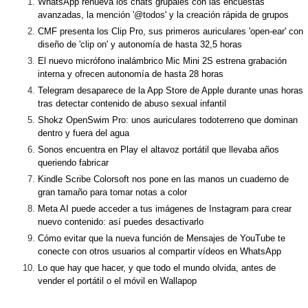
WhatsApp renueva los chats grupales con las encuestas
avanzadas, la mención '@todos' y la creación rápida de grupos
CMF presenta los Clip Pro, sus primeros auriculares 'open-ear' con
diseño de 'clip on' y autonomía de hasta 32,5 horas
El nuevo micrófono inalámbrico Mic Mini 2S estrena grabación
interna y ofrecen autonomía de hasta 28 horas
Telegram desaparece de la App Store de Apple durante unas horas
tras detectar contenido de abuso sexual infantil
Shokz OpenSwim Pro: unos auriculares todoterreno que dominan
dentro y fuera del agua
Sonos encuentra en Play el altavoz portátil que llevaba años
queriendo fabricar
Kindle Scribe Colorsoft nos pone en las manos un cuaderno de
gran tamaño para tomar notas a color
Meta AI puede acceder a tus imágenes de Instagram para crear
nuevo contenido: así puedes desactivarlo
Cómo evitar que la nueva función de Mensajes de YouTube te
conecte con otros usuarios al compartir vídeos en WhatsApp
Lo que hay que hacer, y que todo el mundo olvida, antes de
vender el portátil o el móvil en Wallapop