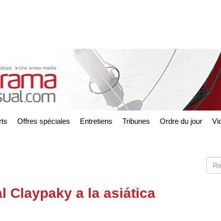
ts
Offres spéciales
Entretiens
Tribunes
Ordre du jour
Vi
l Claypaky a la asiática