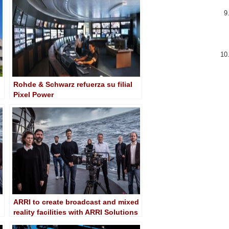
Rohde & Schwarz refuerza su filial
Pixel Power
ARRI to create broadcast and mixed
reality facilities with ARRI Solutions
Group