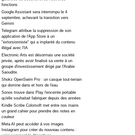
fonctions
Google Assistant sera interrompu le 4
septembre, achevant la transition vers
Gemini
Telegram attribue la suppression de son
application de l'App Store à un
"extorsionniste" qui a implanté du contenu
illégal avec l'IA
Electronic Arts est désormais une société
privée, après avoir finalisé sa vente à un
groupe d'investissement dirigé par l'Arabie
Saoudite.
Shokz OpenSwim Pro : un casque tout-terrain
qui domine dans et hors de l'eau
Sonos trouve dans Play l'enceinte portable
qu'elle souhaitait fabriquer depuis des années
Kindle Scribe Colorsoft met entre nos mains
un grand cahier pour prendre des notes en
couleur
Meta AI peut accéder à vos images
Instagram pour créer du nouveau contenu :