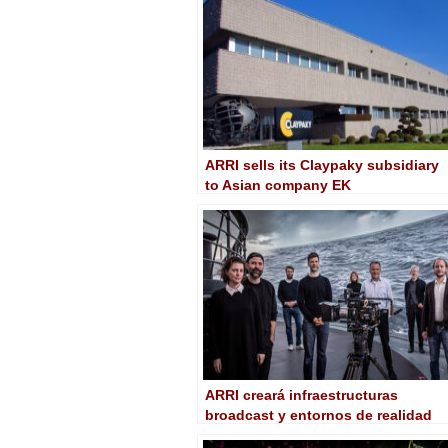
ARRI sells its Claypaky subsidiary
to Asian company EK
ARRI creará infraestructuras
broadcast y entornos de realidad
mixta con ARRI Solutions Group