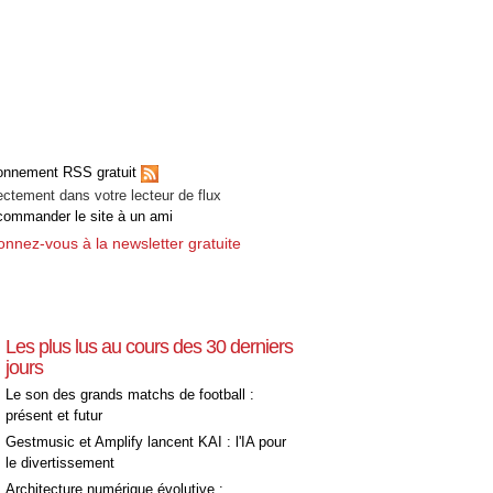
onnement RSS gratuit
ectement dans votre lecteur de flux
ommander le site à un ami
nnez-vous à la newsletter gratuite
Les plus lus au cours des 30 derniers
jours
Le son des grands matchs de football :
présent et futur
Gestmusic et Amplify lancent KAI : l'IA pour
le divertissement
Architecture numérique évolutive :