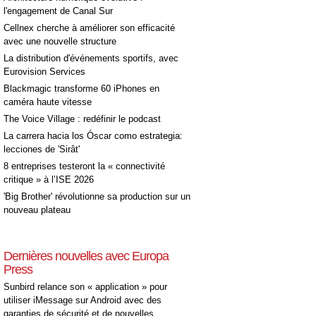
l'engagement de Canal Sur
Cellnex cherche à améliorer son efficacité
avec une nouvelle structure
La distribution d'événements sportifs, avec
Eurovision Services
Blackmagic transforme 60 iPhones en
caméra haute vitesse
The Voice Village : redéfinir le podcast
La carrera hacia los Óscar como estrategia:
lecciones de 'Sirât'
8 entreprises testeront la « connectivité
critique » à l’ISE 2026
'Big Brother' révolutionne sa production sur un
nouveau plateau
Dernières nouvelles avec Europa
Press
Sunbird relance son « application » pour
utiliser iMessage sur Android avec des
garanties de sécurité et de nouvelles