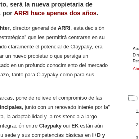
to, será la nueva propietaria de
a por
ARRI
hace apenas dos años
.
hter
, director general de
ARRI
, esta decisión
estratégica” que les permitirá centrarse en su
ndo claramente el potencial de Claypaky, era
Ab
Dir
ar un nuevo propietario que persiga un
Rec
asado en un profundo conocimiento del mercado
Abo
plazo, tanto para Claypaky como para sus
marcas, pone de relieve el compromiso de las
incipales
, junto con un renovado interés por la”
a, la adaptabilidad y la resistencia a largo
integración entre
Claypaky
oui
EK
están aún
 su sede y sus competencias básicas en
I+D y