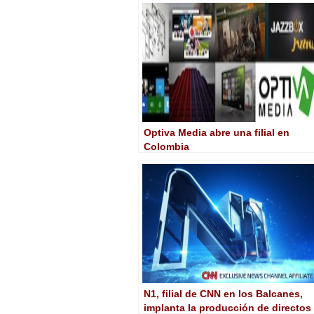
Optiva Media abre una filial en
Colombia
N1, filial de CNN en los Balcanes,
implanta la producción de directos