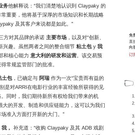
业务
他解释说：“我们清楚地认识到 Claypaky 的
非常重要，他将基于深厚的市场知识和长期战略
ypaky 及其客户来说都是如此。”
免
三方对其品牌的承诺
主要市场
，以及对“创新、
直
的新兴趣。虽然两者之间的整合细节
粘土包
y
我
向
订
总部和核心能力
意大利的研发和运营
。该交易预
获得常规监管部门的批准。
粘土包
，已确定与
阿瑞
作为一次“宝贵而有益的
别是对ARRI在电影行业的丰富经验所获得的见
路。同时，我们期待新所有权给我们带来的机
强大的开发、制造和供应链能力，这可以为我们
场准入方面打开新的大门。”
官
我，
补充道：“收购 Claypaky 及其 ADB 戏剧