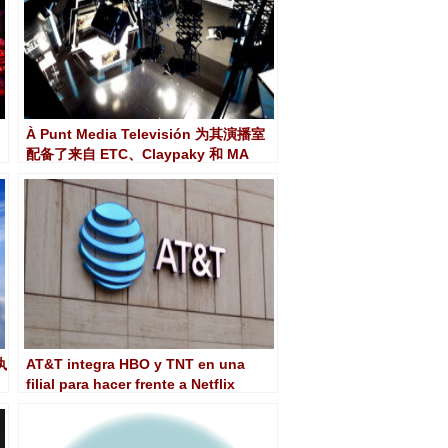
À Punt Media Televisión 为其演播室
配备了来自 ETC、Claypaky 和 ​​MA
Lighting 的照明和控制设备
执
AT&T integra HBO y TNT en una
filial para hacer frente a Netflix