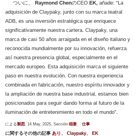
ついに、
Raymond Chen
のCEO
EK,
añade: “La
adquisición de Claypaky, junto con su marca teatral
ADB, es una inversión estratégica que enriquece
significativamente nuestra cartera. Claypaky, una
marca de casi 50 años arraigada en el diseño italiano y
reconocida mundialmente por su innovación, refuerza
así nuestra presencia global, especialmente en el
mercado europeo. Esta adquisición marca el siguiente
paso en nuestra evolución. Con nuestra experiencia
combinada en fabricación, nuestro espíritu innovador y
la ampliación de nuestra base industrial, estamos bien
posicionados para seguir dando forma al futuro de la
iluminación de entretenimiento en todo el mundo”.
による
製図
, 14 May, 2025, Sección:
稲妻
、
仕事
に関するその他の記事
あり
、
Claypaky
、
EK