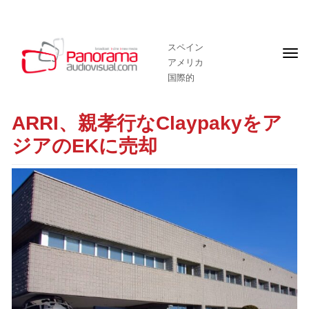
スペイン
フ
アメリカ
ロ
ン
国際的
ト
ペ
ー
ARRI、親孝行なClaypakyをア
ジ
ジアのEKに売却