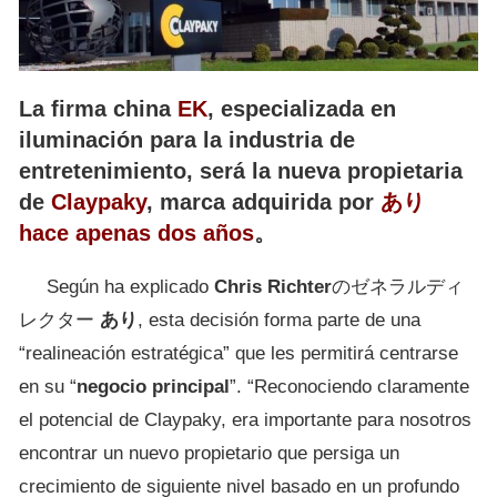
La firma china
EK
, especializada en
iluminación para la industria de
entretenimiento, será la nueva propietaria
de
Claypaky
, marca adquirida por
あり
hace apenas dos años
。
Según ha explicado
Chris Richter
のゼネラルディ
レクター
あり
, esta decisión forma parte de una
“realineación estratégica” que les permitirá centrarse
en su “
negocio principal
”. “Reconociendo claramente
el potencial de Claypaky, era importante para nosotros
encontrar un nuevo propietario que persiga un
crecimiento de siguiente nivel basado en un profundo