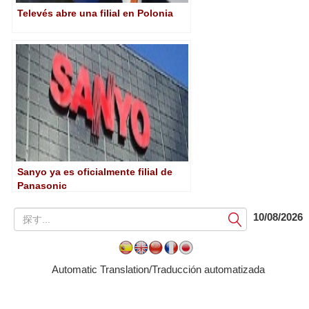
Televés abre una filial en Polonia
Sanyo ya es oficialmente filial de
Panasonic
提
10/08/2026
出
す
る
Automatic Translation/Traducción automatizada