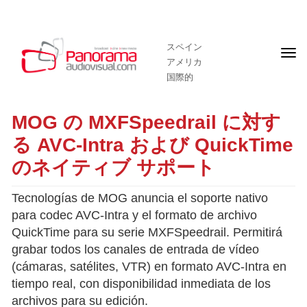
スペイン
フ
アメリカ
ロ
ン
国際的
ト
ペ
ー
MOG の MXFSpeedrail に対す
ジ
る AVC-Intra および QuickTime
のネイティブ サポート
Tecnologías de MOG anuncia el soporte nativo
para codec AVC-Intra y el formato de archivo
QuickTime para su serie MXFSpeedrail. Permitirá
grabar todos los canales de entrada de vídeo
(cámaras, satélites, VTR) en formato AVC-Intra en
tiempo real, con disponibilidad inmediata de los
archivos para su edición.