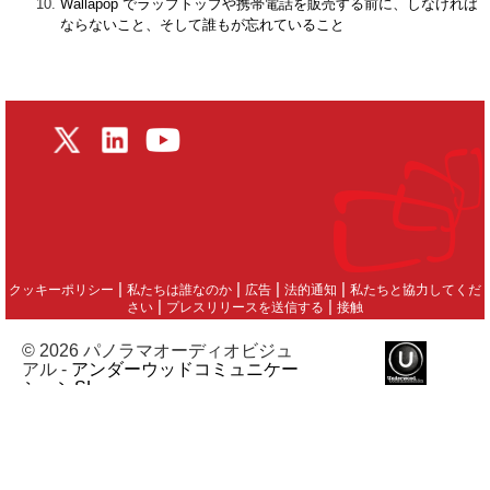
Wallapop でラップトップや携帯電話を販売する前に、しなければ
ならないこと、そして誰もが忘れていること
|
|
|
|
クッキーポリシー
私たちは誰なのか
広告
法的通知
私たちと協力してくだ
|
|
さい
プレスリリースを送信する
接触
© 2026 パノラマオーディオビジュ
アル -
アンダーウッドコミュニケー
ションSL