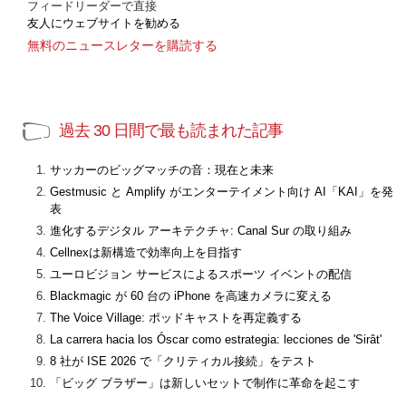
フィードリーダーで直接
友人にウェブサイトを勧める
無料のニュースレターを購読する
過去 30 日間で最も読まれた記事
サッカーのビッグマッチの音：現在と未来
Gestmusic と Amplify がエンターテイメント向け AI「KAI」を発
表
進化するデジタル アーキテクチャ: Canal Sur の取り組み
Cellnexは新構造で効率向上を目指す
ユーロビジョン サービスによるスポーツ イベントの配信
Blackmagic が 60 台の iPhone を高速カメラに変える
The Voice Village: ポッドキャストを再定義する
La carrera hacia los Óscar como estrategia: lecciones de 'Sirât'
8 社が ISE 2026 で「クリティカル接続」をテスト
「ビッグ ブラザー」は新しいセットで制作に革命を起こす