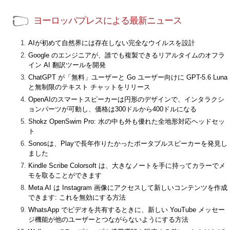
ヨーロッパプレスによる最新ニュース
AIが初めて自然界には存在しない完全なウイルスを設計
Google のエンジニアが、誰でも複製できるリアルタイムのオフラ
イン AI 翻訳ツールを開発
ChatGPT が「無料」ユーザーと Go ユーザー向けに GPT-5.6 Luna
と無制限のテキスト チャットをリリース
OpenAIのスマートスピーカーは円形のデザインで、インタラクシ
ョンパーツが可動し、価格は300ドルから400ドルになる
Shokz OpenSwim Pro: 水の中も外も優れた全地形対応ヘッドセッ
ト
Sonosは、Playで長年作りたかったポータブルスピーカーを発見し
ました
Kindle Scribe Colorsoft は、大きなノートを手に持ってカラーでメ
モを取ることができます
Meta AI は Instagram 画像にアクセスして新しいコンテンツを作成
できます: これを無効にする方法
WhatsApp でビデオを共有するときに、新しい YouTube メッセー
ジ機能が他のユーザーとつながらないようにする方法