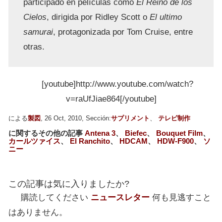
participado en películas como
El Reino de los
Cielos
, dirigida por Ridley Scott o
El ultimo
samurai
, protagonizada por Tom Cruise, entre
otras.
[youtube]http://www.youtube.com/watch?
v=raUfJiae864[/youtube]
による
製図
, 26 Oct, 2010, Sección:
サプリメント
、
テレビ制作
に関するその他の記事
Antena 3
、
Biefec
、
Bouquet Film
、
カールツァイス
、
El Ranchito
、
HDCAM
、
HDW-F900
、
ソ
ニー
この記事は気に入りましたか?
購読してください
ニュースレター
何も見逃すこと
はありません。