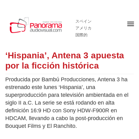
スペイン
フ
アメリカ
ロ
ン
国際的
ト
ペ
ー
‘Hispania’, Antena 3 apuesta
ジ
por la ficción histórica
Producida por Bambú Producciones, Antena 3 ha
estrenado este lunes ‘Hispania’, una
superproducción para televisión ambientada en el
siglo II a.C. La serie se está rodando en alta
definición 16:9 HD con Sony HDW-F900R en
HDCAM, llevando a cabo la post-producción en
Bouquet Films y El Ranchito.