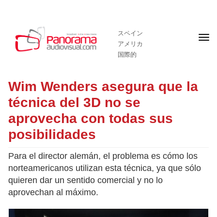
スペイン
フ
アメリカ
ロ
ン
国際的
ト
ペ
ー
Wim Wenders asegura que la
ジ
técnica del 3D no se
aprovecha con todas sus
posibilidades
Para el director alemán, el problema es cómo los
norteamericanos utilizan esta técnica, ya que sólo
quieren dar un sentido comercial y no lo
aprovechan al máximo.