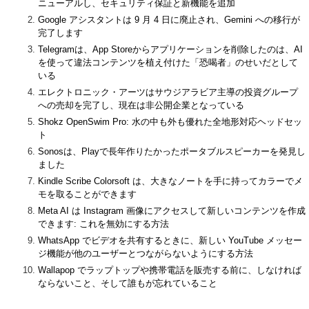
ニューアルし、セキュリティ保証と新機能を追加
Google アシスタントは 9 月 4 日に廃止され、Gemini への移行が
完了します
Telegramは、App Storeからアプリケーションを削除したのは、AI
を使って違法コンテンツを植え付けた「恐喝者」のせいだとして
いる
エレクトロニック・アーツはサウジアラビア主導の投資グループ
への売却を完了し、現在は非公開企業となっている
Shokz OpenSwim Pro: 水の中も外も優れた全地形対応ヘッドセッ
ト
Sonosは、Playで長年作りたかったポータブルスピーカーを発見し
ました
Kindle Scribe Colorsoft は、大きなノートを手に持ってカラーでメ
モを取ることができます
Meta AI は Instagram 画像にアクセスして新しいコンテンツを作成
できます: これを無効にする方法
WhatsApp でビデオを共有するときに、新しい YouTube メッセー
ジ機能が他のユーザーとつながらないようにする方法
Wallapop でラップトップや携帯電話を販売する前に、しなければ
ならないこと、そして誰もが忘れていること