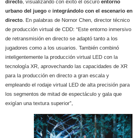
directo
, visualizando con éxito el oscuro
entorno
urbano del juego
e
integrándolo con el escenario en
directo
. En palabras de Nornor Chen, director técnico
de producción virtual de CDD: “Este entorno inmersivo
de retransmisión en directo se adaptó tanto a los
jugadores como a los usuarios. También combinó
inteligentemente la producción virtual LED con la
tecnología XR, aprovechando las capacidades de XR
para la producción en directo a gran escala y
empleando el rodaje virtual LED de alta precisión para
los segmentos de mitad de espectáculo y gala que
exigían una textura superior”,