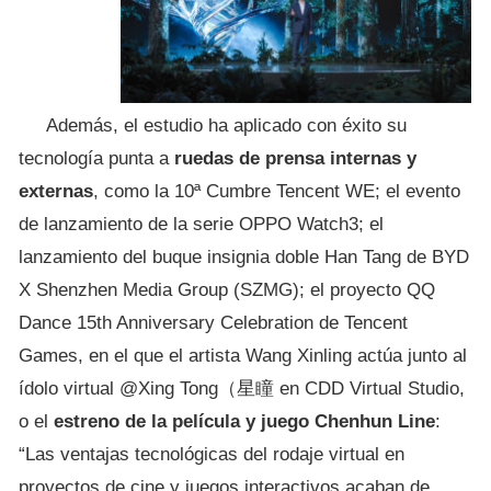
Además, el estudio ha aplicado con éxito su
tecnología punta a
ruedas de prensa internas y
externas
, como la 10ª Cumbre Tencent WE; el evento
de lanzamiento de la serie OPPO Watch3; el
lanzamiento del buque insignia doble Han Tang de BYD
X Shenzhen Media Group (SZMG); el proyecto QQ
Dance 15th Anniversary Celebration de Tencent
Games, en el que el artista Wang Xinling actúa junto al
ídolo virtual @Xing Tong（星瞳 en CDD Virtual Studio,
o el
estreno de la película y juego Chenhun Line
:
“Las ventajas tecnológicas del rodaje virtual en
proyectos de cine y juegos interactivos acaban de