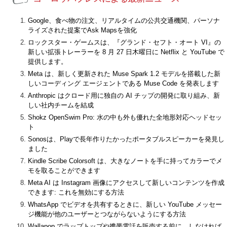
Google、食べ物の注文、リアルタイムの公共交通機関、パーソナ
ライズされた提案でAsk Mapsを強化
ロックスター・ゲームスは、『グランド・セフト・オート VI』の
新しい拡張トレーラーを 8 月 27 日木曜日に Netflix と YouTube で
提供します。
Meta は、新しく更新された Muse Spark 1.2 モデルを搭載した新
しいコーディング エージェントである Muse Code を発表します
Anthropic はクロード用に独自の AI チップの開発に取り組み、新
しい社内チームを結成
Shokz OpenSwim Pro: 水の中も外も優れた全地形対応ヘッドセッ
ト
Sonosは、Playで長年作りたかったポータブルスピーカーを発見し
ました
Kindle Scribe Colorsoft は、大きなノートを手に持ってカラーでメ
モを取ることができます
Meta AI は Instagram 画像にアクセスして新しいコンテンツを作成
できます: これを無効にする方法
WhatsApp でビデオを共有するときに、新しい YouTube メッセー
ジ機能が他のユーザーとつながらないようにする方法
Wallapop でラップトップや携帯電話を販売する前に、しなければ