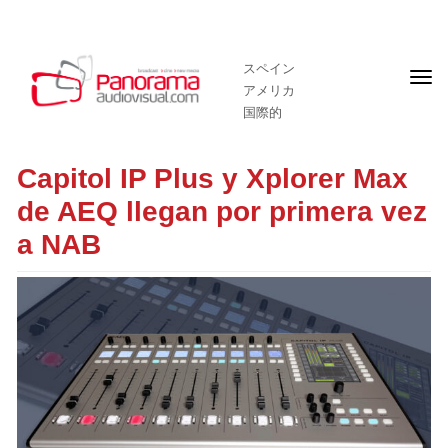
スペイン
フ
アメリカ
ロ
ン
国際的
ト
ペ
ー
Capitol IP Plus y Xplorer Max
ジ
de AEQ llegan por primera vez
a NAB