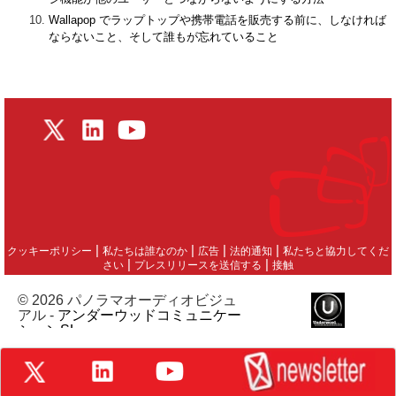
Wallapop でラップトップや携帯電話を販売する前に、しなければ
ならないこと、そして誰もが忘れていること
|
|
|
|
クッキーポリシー
私たちは誰なのか
広告
法的通知
私たちと協力してくだ
|
|
さい
プレスリリースを送信する
接触
© 2026 パノラマオーディオビジュ
アル -
アンダーウッドコミュニケー
ションSL