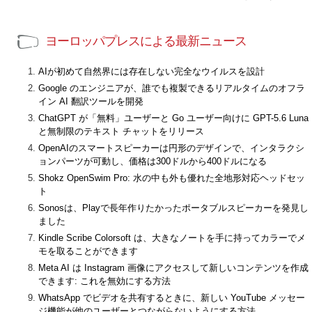
ヨーロッパプレスによる最新ニュース
AIが初めて自然界には存在しない完全なウイルスを設計
Google のエンジニアが、誰でも複製できるリアルタイムのオフラ
イン AI 翻訳ツールを開発
ChatGPT が「無料」ユーザーと Go ユーザー向けに GPT-5.6 Luna
と無制限のテキスト チャットをリリース
OpenAIのスマートスピーカーは円形のデザインで、インタラクシ
ョンパーツが可動し、価格は300ドルから400ドルになる
Shokz OpenSwim Pro: 水の中も外も優れた全地形対応ヘッドセッ
ト
Sonosは、Playで長年作りたかったポータブルスピーカーを発見し
ました
Kindle Scribe Colorsoft は、大きなノートを手に持ってカラーでメ
モを取ることができます
Meta AI は Instagram 画像にアクセスして新しいコンテンツを作成
できます: これを無効にする方法
WhatsApp でビデオを共有するときに、新しい YouTube メッセー
ジ機能が他のユーザーとつながらないようにする方法