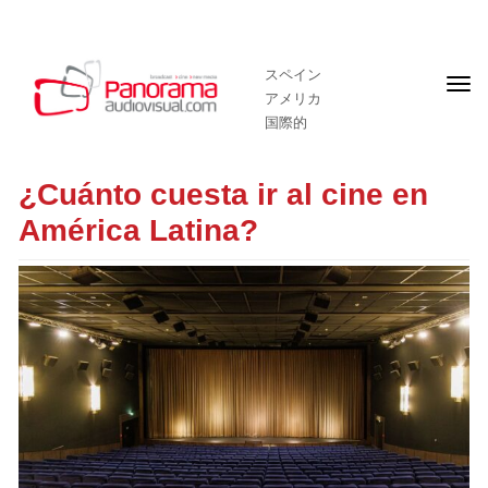
スペイン
フ
アメリカ
ロ
ン
国際的
ト
ペ
ー
¿Cuánto cuesta ir al cine en
ジ
América Latina?