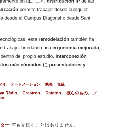
egramente en
は
。これ
distribución IP
de las
lización
permite trabajar desde cualquier
sea desde el Campus Diagonal o desde Sant
tecnológicas, esta
remodelación
también ha
e trabajo, brindando una
ergonomía mejorada,
dentro del propio estudio,
interconexión
stos más cómodos
に
presentadores y
ィオ
、
オートメーション
、
勉強
、
無線
ya Ràdio
、
Crestron
、
Dataton
、
彼らのもの
、
ノ
in
ター
何も見逃すことはありません。