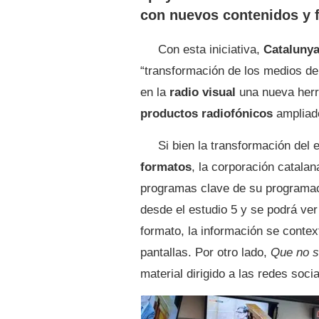
con nuevos contenidos y f
Con esta iniciativa,
Catalunya
“transformación de los medios de
en la
radio visual
una nueva her
productos radiofónicos
ampliad
Si bien la transformación del
formatos
, la corporación catala
programas clave de su programac
desde el estudio 5 y se podrá ver
formato, la información se conte
pantallas. Por otro lado,
Que no su
material dirigido a las redes socia