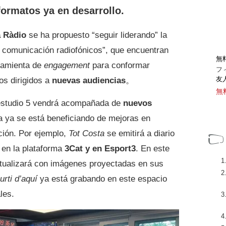
ormatos ya en desarrollo.
 Ràdio
se ha propuesto “seguir liderando” la
 comunicación radiofónicos”, que encuentran
無
ramienta de
engagement
para conformar
フ
友
os dirigidos a
nuevas audiencias
。
無
 estudio 5 vendrá acompañada de
nuevos
na ya se está beneficiando de mejoras en
ión. Por ejemplo,
Tot Costa
se emitirá a diario
 en la plataforma
3Cat y en Esport3
. En este
xtualizará con imágenes proyectadas en sus
rti d’aquí
ya está grabando en este espacio
les.