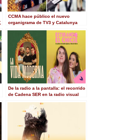
CCMA hace público el nuevo
こ
organigrama de TV3 y Catalunya
Ràdio
De la radio a la pantalla: el recorrido
de Cadena SER en la radio visual
con ‘La vida moderna’, ‘Estirando el
chicle’…