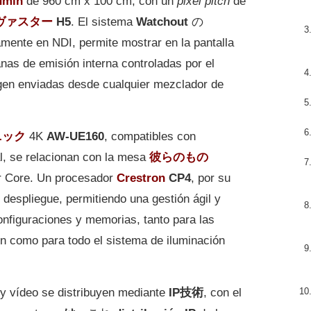
umin
de 960 cm x 100 cm, con un
pixel pitch
de
ヴァスター
H5
. El sistema
Watchout
の
mente en NDI, permite mostrar en la pantalla
as de emisión interna controladas por el
igen enviadas desde cualquier mezclador de
ニック
4K
AW-UE160
, compatibles con
, se relacionan con la mesa
彼らのもの
r Core. Un procesador
Crestron
CP4
, por su
l despliegue, permitiendo una gestión ágil y
configuraciones y memorias, tanto para las
ión como para todo el sistema de iluminación
y vídeo se distribuyen mediante
IP技術
, con el