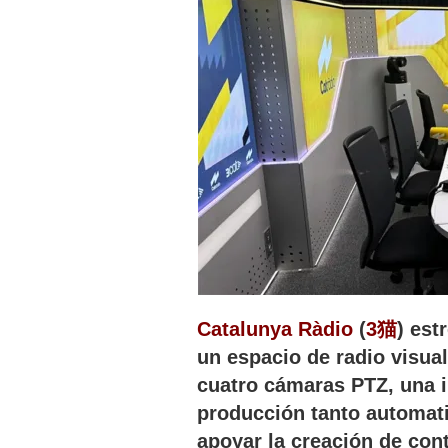
Catalunya Ràdio
(
3猫
) est
un espacio de radio visua
cuatro cámaras PTZ, una in
producción tanto automat
apoyar la creación de con