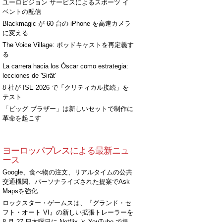
ユーロビジョン サービスによるスポーツ イ
ベントの配信
Blackmagic が 60 台の iPhone を高速カメラ
に変える
The Voice Village: ポッドキャストを再定義す
る
La carrera hacia los Óscar como estrategia:
lecciones de 'Sirât'
8 社が ISE 2026 で「クリティカル接続」を
テスト
「ビッグ ブラザー」は新しいセットで制作に
革命を起こす
ヨーロッパプレスによる最新ニュ
ース
Google、食べ物の注文、リアルタイムの公共
交通機関、パーソナライズされた提案でAsk
Mapsを強化
ロックスター・ゲームスは、『グランド・セ
フト・オート VI』の新しい拡張トレーラーを
8 月 27 日木曜日に Netflix と YouTube で提