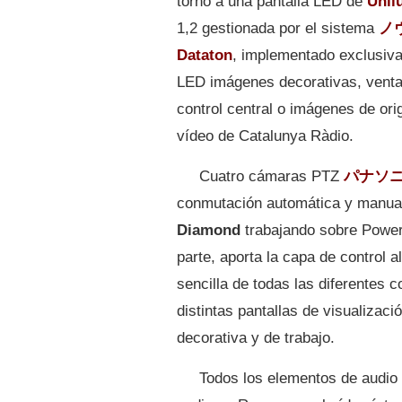
torno a una pantalla LED de
Unil
1,2 gestionada por el sistema
ノ
Dataton
, implementado exclusiva
LED imágenes decorativas, ventan
control central o imágenes de or
vídeo de Catalunya Ràdio.
Cuatro cámaras PTZ
パナソ
conmutación automática y manual
Diamond
trabajando sobre Powe
parte, aporta la capa de control a
sencilla de todas las diferentes 
distintas pantallas de visualizac
decorativa y de trabajo.
Todos los elementos de audio 