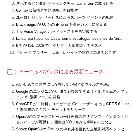
進化するデジタル アーキテクチャ: Canal Sur の取り組み
Cellnexは新構造で効率向上を目指す
ユーロビジョン サービスによるスポーツ イベントの配信
Blackmagic が 60 台の iPhone を高速カメラに変える
The Voice Village: ポッドキャストを再定義する
La carrera hacia los Óscar como estrategia: lecciones de 'Sirât'
8 社が ISE 2026 で「クリティカル接続」をテスト
「ビッグ ブラザー」は新しいセットで制作に革命を起こす
ヨーロッパプレスによる最新ニュース
AIが初めて自然界には存在しない完全なウイルスを設計
Google のエンジニアが、誰でも複製できるリアルタイムのオフラ
イン AI 翻訳ツールを開発
ChatGPT が「無料」ユーザーと Go ユーザー向けに GPT-5.6 Luna
と無制限のテキスト チャットをリリース
OpenAIのスマートスピーカーは円形のデザインで、インタラクシ
ョンパーツが可動し、価格は300ドルから400ドルになる
Shokz OpenSwim Pro: 水の中も外も優れた全地形対応ヘッドセッ