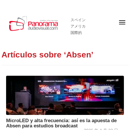
スペイン
フ
アメリカ
ロ
ン
国際的
ト
ペ
ー
ジ
Artículos sobre ‘Absen’
MicroLED y alta frecuencia: así es la apuesta de
Absen para estudios broadcast