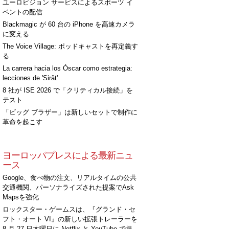
ユーロビジョン サービスによるスポーツ イ
ベントの配信
Blackmagic が 60 台の iPhone を高速カメラ
に変える
The Voice Village: ポッドキャストを再定義す
る
La carrera hacia los Óscar como estrategia:
lecciones de 'Sirât'
8 社が ISE 2026 で「クリティカル接続」を
テスト
「ビッグ ブラザー」は新しいセットで制作に
革命を起こす
ヨーロッパプレスによる最新ニュ
ース
Google、食べ物の注文、リアルタイムの公共
交通機関、パーソナライズされた提案でAsk
Mapsを強化
ロックスター・ゲームスは、『グランド・セ
フト・オート VI』の新しい拡張トレーラーを
8 月 27 日木曜日に Netflix と YouTube で提