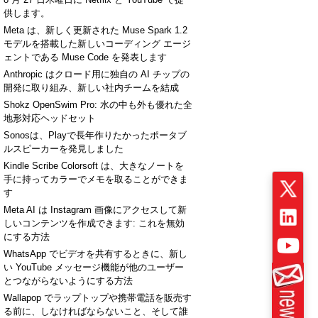
供します。
Meta は、新しく更新された Muse Spark 1.2
モデルを搭載した新しいコーディング エージ
ェントである Muse Code を発表します
Anthropic はクロード用に独自の AI チップの
開発に取り組み、新しい社内チームを結成
Shokz OpenSwim Pro: 水の中も外も優れた全
地形対応ヘッドセット
Sonosは、Playで長年作りたかったポータブ
ルスピーカーを発見しました
Kindle Scribe Colorsoft は、大きなノートを
手に持ってカラーでメモを取ることができま
す
Meta AI は Instagram 画像にアクセスして新
しいコンテンツを作成できます: これを無効
にする方法
WhatsApp でビデオを共有するときに、新し
い YouTube メッセージ機能が他のユーザー
とつながらないようにする方法
Wallapop でラップトップや携帯電話を販売す
る前に、しなければならないこと、そして誰