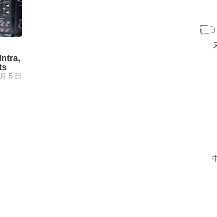
ntra,
ts
 月 5 日
D tanto
zado el
 ...
[+]
中