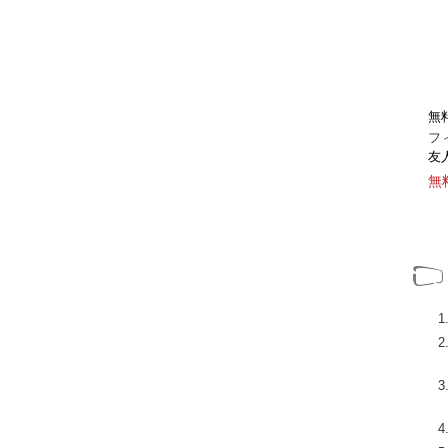
無
フ
友
無