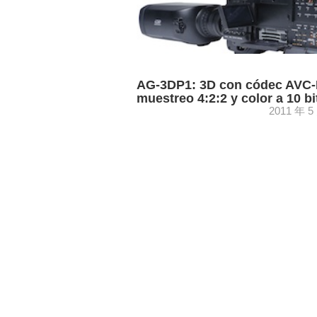
AG-3DP1: 3D con códec AVC-I
muestreo 4:2:2 y color a 10 bi
2011 年 5
Panasonic continúa apostando por el 3
en entornos de consumo como en
profesionales. Para éste último, ha lan
nuevo camcorder estereoscópico 3DA1,