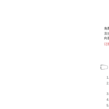
免
直
向
订