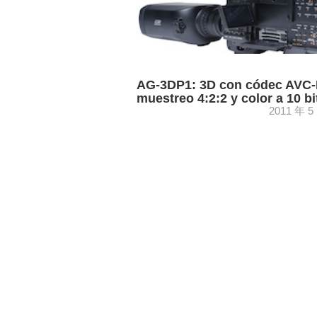
AG-3DP1: 3D con códec AVC-I
muestreo 4:2:2 y color a 10 bi
2011 年 5
Panasonic continúa apostando por el 3
en entornos de consumo como en
profesionales. Para éste último, ha lan
nuevo camcorder estereoscópico 3DA1,