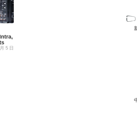
ntra,
ts
 月 5 日
D tanto
zado el
 ...
[+]
中