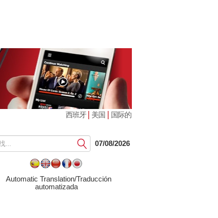
|
|
西班牙
美国
国际的
提
07/08/2026
交
Automatic Translation/Traducción
automatizada