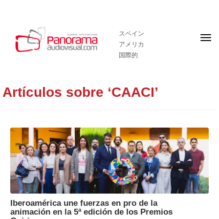
スペイン
フ
アメリカ
ロ
ン
国際的
ト
ペ
ー
ジ
Artículos sobre ‘CAACI’
Iberoamérica une fuerzas en pro de la
animación en la 5ª edición de los Premios