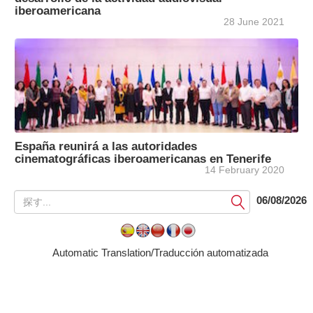
iberoamericana
28 June 2021
España reunirá a las autoridades
cinematográficas iberoamericanas en Tenerife
14 February 2020
提
06/08/2026
出
す
る
Automatic Translation/Traducción automatizada