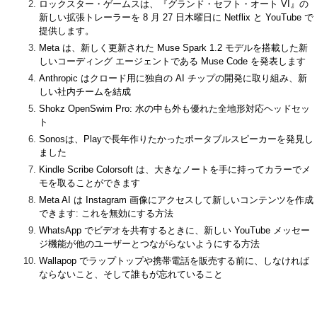
ロックスター・ゲームスは、『グランド・セフト・オート VI』の
新しい拡張トレーラーを 8 月 27 日木曜日に Netflix と YouTube で
提供します。
Meta は、新しく更新された Muse Spark 1.2 モデルを搭載した新
しいコーディング エージェントである Muse Code を発表します
Anthropic はクロード用に独自の AI チップの開発に取り組み、新
しい社内チームを結成
Shokz OpenSwim Pro: 水の中も外も優れた全地形対応ヘッドセッ
ト
Sonosは、Playで長年作りたかったポータブルスピーカーを発見し
ました
Kindle Scribe Colorsoft は、大きなノートを手に持ってカラーでメ
モを取ることができます
Meta AI は Instagram 画像にアクセスして新しいコンテンツを作成
できます: これを無効にする方法
WhatsApp でビデオを共有するときに、新しい YouTube メッセー
ジ機能が他のユーザーとつながらないようにする方法
Wallapop でラップトップや携帯電話を販売する前に、しなければ
ならないこと、そして誰もが忘れていること