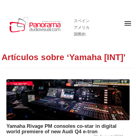
スペイン
フ
アメリカ
ロ
ン
国際的
ト
ペ
ー
ジ
Artículos sobre ‘Yamaha [INT]’
Yamaha Rivage PM consoles co-star in digital
world premiere of new Audi Q4 e-tron