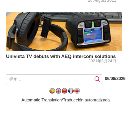
26 August 2021
Univista TV debuts with AEQ intercom solutions
2021年6月24日
提
06/08/2026
出
す
る
Automatic Translation/Traducción automatizada