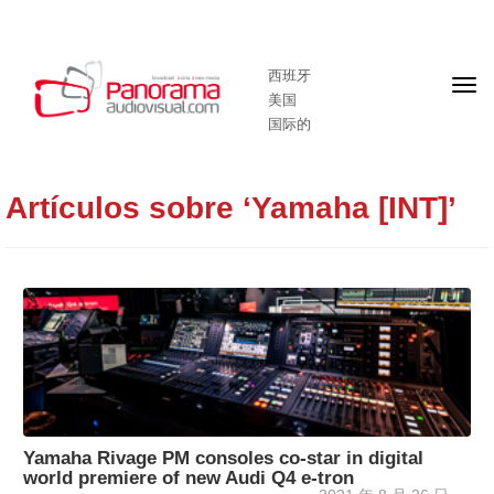
西班牙
头
美国
版
国际的
Artículos sobre ‘Yamaha [INT]’
Yamaha Rivage PM consoles co-star in digital
world premiere of new Audi Q4 e-tron