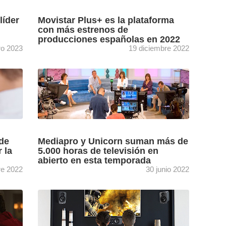
líder
Movistar Plus+ es la plataforma
con más estrenos de
producciones españolas en 2022
ro 2023
19 diciembre 2022
ma un
Según el estudio La producción española en
plataforma OTT, elaborado por GECA,
nsigue
mientras que Movistar Plus+ se posiciona
como la plataforma con más estrenos ...
[+]
de
Mediapro y Unicorn suman más de
 la
5.000 horas de televisión en
abierto en esta temporada
re 2022
30 junio 2022
iza la
GECA en su informe ‘La producción en
bajo
televisión en la temporada 2021/22’ destaca
s como
que Mediapro es la productora con más horas
de estrenos en ...
[+]