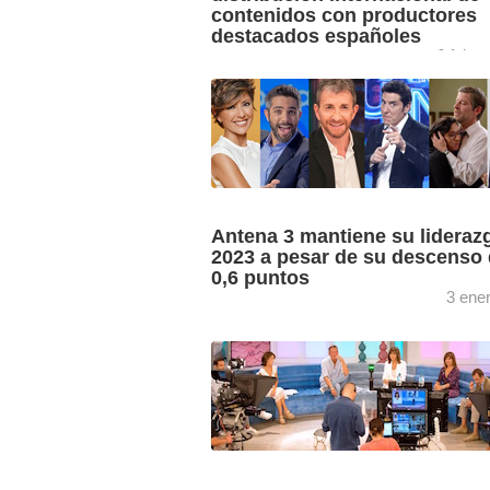
contenidos con productores
destacados españoles
6 febre
El equipo comercial internacional de 
organizado junto a la dirección de Cine
Ficción de TVE la tercera Jornada ded
la ...
Antena 3 mantiene su lideraz
2023 a pesar de su descenso
0,6 puntos
3 ene
‘El Balance GECA Año 2023’ arroja luz
las audiencias y el consumo televisivo 
pasado año, arrojando un cambio de
tendencia en Atresmedia ...