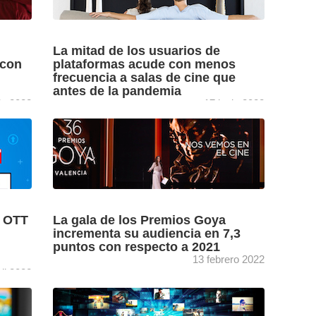
La mitad de los usuarios de
 con
plataformas acude con menos
frecuencia a salas de cine que
antes de la pandemia
io 2022
17 junio 2022
GECA profundiza en la última edición de su
mo
Barómetro OTT (el estudio sobre hábitos,
taforma
preferencias y consumos de los usuarios de
plataformas de streaming ...
[+]
s OTT
La gala de los Premios Goya
incrementa su audiencia en 7,3
puntos con respecto a 2021
13 febrero 2022
ril 2022
ea de
Un total de 2.777.000 espectadores siguieron
te su
el sábado la gala de los Premios Goya en La
gocio
1 de TVE, lo que se tradujo en ...