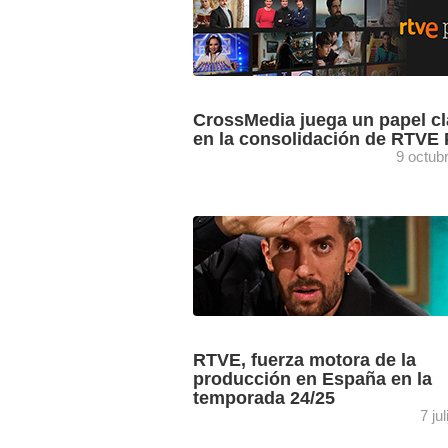
CrossMedia juega un papel c
en la consolidación de RTVE 
9 octub
El primer barómetro FAST de la consul
GECA posiciona a la OTT RTVE Play,
proyecto en el que CrossMedia (ES M
Group) ha colaborado ...
RTVE, fuerza motora de la
producción en España en la
temporada 24/25
7 ju