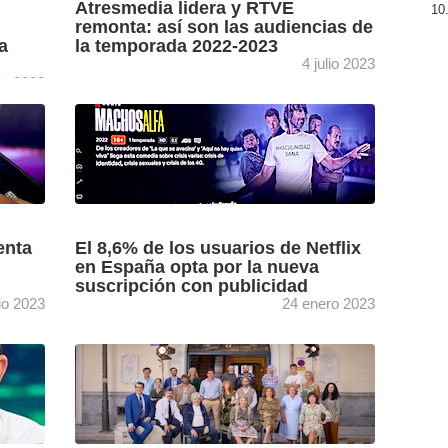
Atresmedia lidera y RTVE
remonta: así son las audiencias de
a
la temporada 2022-2023
4 julio 2023
lio 2023
en la
GECA hace balance de la temporada
luz
televisiva 2022/2023 (del 5 de septiembre de
2022 al 30 de junio 2023) subrayando las
principales tendencias que ...
[+]
enta
El 8,6% de los usuarios de Netflix
en España opta por la nueva
suscripción con publicidad
io 2023
24 enero 2023
t y su
Según el último Barómetro OTT elaborado por
na
GECA los usuarios que tienen contratado el
tiene
nuevo Plan Básico con anuncios de Netflix, el
48,4% ya ...
[+]