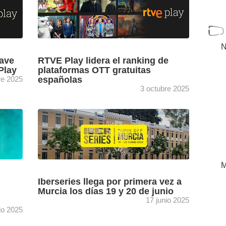
N
lave
RTVE Play lidera el ranking de
Play
plataformas OTT gratuitas
re 2025
españolas
3 octubre 2025
tora
El primer barómetro FAST de GECA sitúa a
RTVE Play al frente del ranking de servicios
edia
de vídeo gratuito OTT bajo demanda, tan solo
...
[+]
M
Iberseries llega por primera vez a
Murcia los días 19 y 20 de junio
17 junio 2025
lio 2025