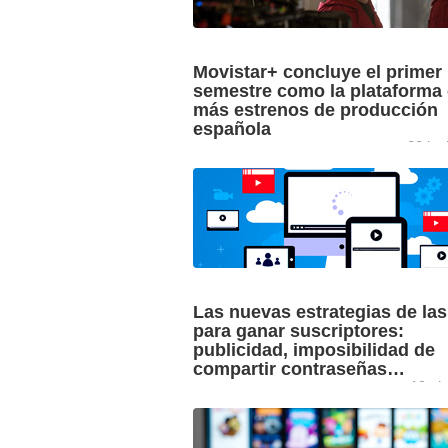
Movistar+ concluye el primer
semestre como la plataforma
más estrenos de producción
española
28 jun
Según el último informe GECA sobre la
producción española en OTT en el últi
semestre de 2022, Movistar+ es la pla
con más estrenos ...
Las nuevas estrategias de la
para ganar suscriptores:
publicidad, imposibilidad de
compartir contraseñas…
19 ab
Enrique García Maroto, director del ár
consultoría nacional de GECA, compar
visión sobre los nuevos modelos de ne