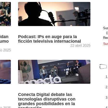
la
Fundación Secuoya, con el apoyo de la
lance
Región de Murcia, el Instituto de Fomento
30 de
(INFO), el Instituto de las Industrias
Culturales y las Artes ...
[+]
Sus
Dir
idan
Podcast: IPs en auge para la
Re
sumo
ficción televisiva internacional
Sus
22 abril 2025
o 2025
En esta tribuna, Lucía Gómez Pérez,
responsable de análisis de contenidos en
o los
Teleformat (GECA), analiza cómo la industria
broadcast mundial está apostando por IPs ...
[+]
Conecta Digital debate las
tecnologías disruptivas con
grandes posibilidades en la
ro 2025