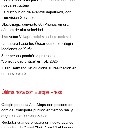
nueva estructura
La distribución de eventos deportivos, con
Eurovision Services
Blackmagic convierte 60 iPhones en una
cámara de alta velocidad
[+]
The Voice Village: redefiniendo el podcast
La carrera hacia los Óscar como estrategia:
lecciones de 'Sirât'
8 empresas pondrán a prueba la
“conectividad crítica” en ISE 2026
‘Gran Hermano’ revoluciona su realización en
un nuevo plató
Última hora con Europa Press
[+]
Google potencia Ask Maps con pedidos de
comida, transporte público en tiempo real y
sugerencias personalizadas
Rockstar Games ofrecerá un nuevo avance
extendido de Grand Theft Auto VI el jueves