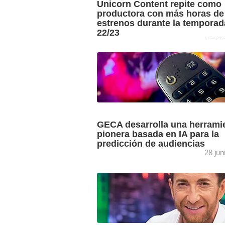
Unicorn Content repite como
productora con más horas de
estrenos durante la temporad
22/23
17 ju
El estudio La producción en TV abierto 
temporada 2022/2023 de GECA arroja 
sobre la producción en la televisión
generalista, con Unicorn ...
GECA desarrolla una herrami
pionera basada en IA para la
predicción de audiencias
28 jun
Diseñada en colaboración con Microsof
partner Plain Concepts, GECA lanza u
herramienta única y revolucionaria que 
la capacidad de predecir las ...