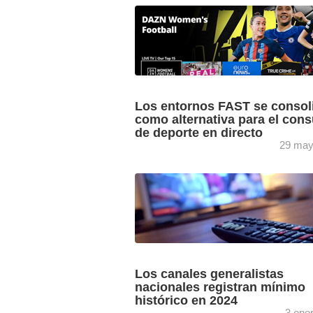
GECA ha hecho público su análisis de 
temporada televisiva 2024/2025, un ba
que comprende del 2 de septiembre al 
junio y ...
Los entornos FAST se consol
como alternativa para el con
de deporte en directo
29 may
El avance de los resultados del último
barómetro OTT Cine de GECA arroja
interesantes hallazgos en terrenos com
canales FAST, una alternativa a ...
Los canales generalistas
nacionales registran mínimo
histórico en 2024
3 ene