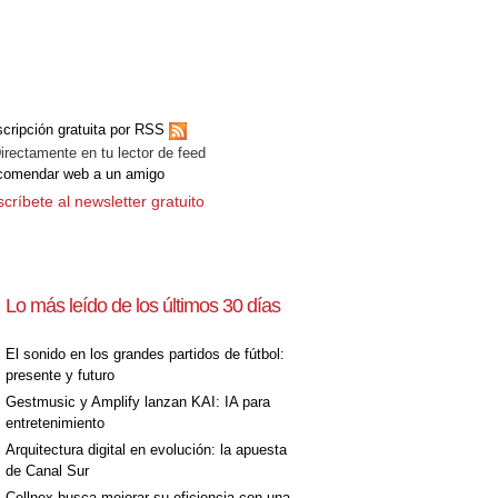
[+]
cripción gratuita por RSS
ectamente en tu lector de feed
comendar web a un amigo
críbete al newsletter gratuito
Lo más leído de los últimos 30 días
[+]
El sonido en los grandes partidos de fútbol:
presente y futuro
Gestmusic y Amplify lanzan KAI: IA para
entretenimiento
Arquitectura digital en evolución: la apuesta
de Canal Sur
Cellnex busca mejorar su eficiencia con una