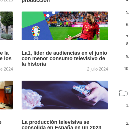
producción
5 noviembre 2024
 GECA
La primera jornada de Conecta Digital, que
ivas
tiene lugar en Madrid los días 5 y 6 de
del
noviembre, ha aportado un portfolio de
.
soluciones, ...
[+]
e la
La1, líder de audiencias en el junio
e los
con menor consumo televisivo de
la historia
re 2024
2 julio 2024
 una
El impulso de la Eurocopa permite a La1
(RTVE) recuperar el liderazgo en las
 2020-
audiencias con un 12,7% de la audiencia, si
a
bien se ...
[+]
e
La producción televisiva se
consolida en España en un 2023