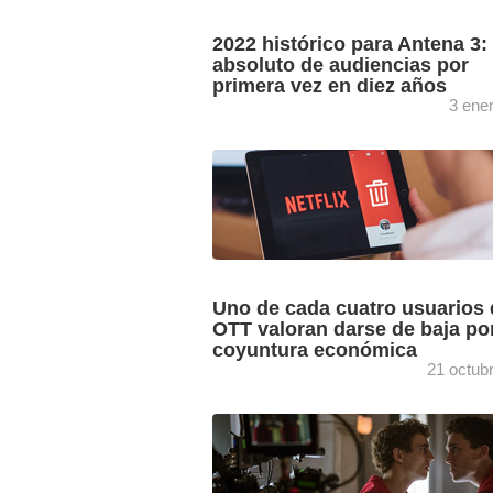
2022 histórico para Antena 3: 
absoluto de audiencias por
primera vez en diez años
3 ene
El Balance GECA del año 2022 confir
vuelco histórico en el liderazgo de las
audiencias. Antena 3 (13,9%; +0,1) co
el liderazgo anual ...
Uno de cada cuatro usuarios 
OTT valoran darse de baja por
coyuntura económica
21 octub
El último Barómetro OTT de GECA anal
actualidad de las plataformas de vídeo 
demanda, arrojando importantes dato
el que señala que ...