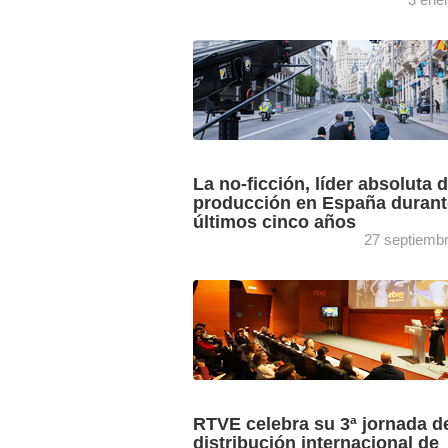
El informe de audiencias “El balance
Año 2024” arroja interesantes perspect
sobre los datos de audiencia televisiva 
pasado año, subrayando la tendencia ..
La no-ficción, líder absoluta d
producción en España durant
últimos cinco años
27 septiemb
El último estudio de Teleformat (Geca),
interesante evolución de los mercados
iberoamericanos que abarca el periodo
2024, identifica importantes claves en l
producción ...
RTVE celebra su 3ª jornada d
distribución internacional de