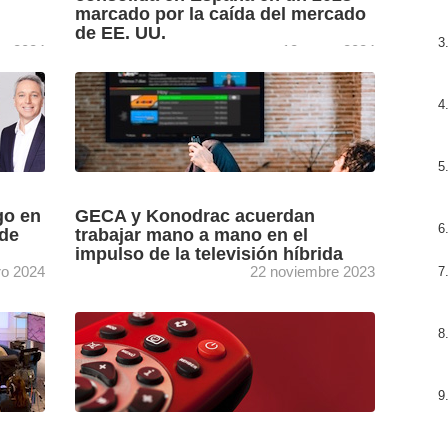
marcado por la caída del mercado
de EE. UU.
ro 2024
18 enero 2024
RTVE ha
La evolución de la producción televisiva en
 y
2023 ha sido analizada en profundidad en el
icada a
último estudio de GECA, consultora
audiovisual que ha radiografiado ...
[+]
go en
GECA y Konodrac acuerdan
 de
trabajar mano a mano en el
impulso de la televisión híbrida
ro 2024
22 noviembre 2023
 sobre
La consultora audiovisual GECA y la empresa
del
especializada en big data aplicaa a la
televisión Konodrac han cerrado un acuerdo
de colaboración con el ...
[+]