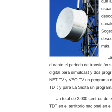
que a
usuar
desco
canal
Sogec
desco
más.
La
durante el periodo de transición 
digital para simulcast y dos prog
NET TV y VEO TV un programa digi
TDT; y para La Sexta un programa
Un total de 2.000 centros de 
TDT en el territorio nacional en 