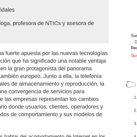
idales
óloga, profesora de NTICs y asesora de
Sus
Dir
Re
na fuerte apuesta por las nuevas tecnologías
Sus
ción que ha significado una notable ventaja
se en la gran protagonista del panorama
también europeo. Junto a ella, la telefonía
itales de almacenamiento y reproducción, la
 una convergencia de servicios para
re las empresas representan los cambios
rio donde usuarios, clientes, operadores y
odos de comportamiento y sus modelos de
s hablar del acomodamiento de Internet en los