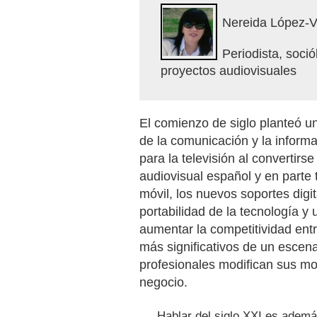
Nereida López-V
Periodista, soci
proyectos audiovisuales
El comienzo de siglo planteó u
de la comunicación y la informa
para la televisión al convertir
audiovisual español y en parte 
móvil, los nuevos soportes dig
portabilidad de la tecnología y
aumentar la competitividad ent
más significativos de un escena
profesionales modifican sus m
negocio.
Hablar del siglo XXI es ademá