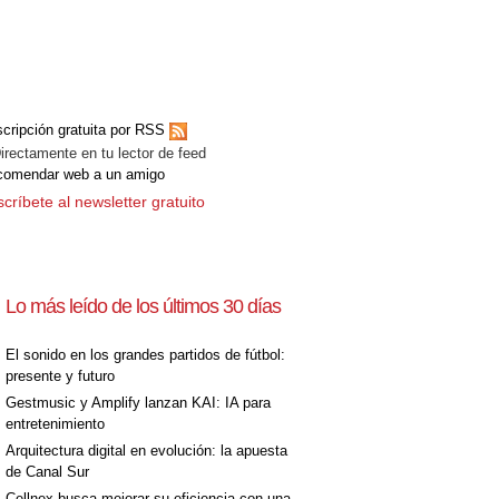
cripción gratuita por RSS
ectamente en tu lector de feed
comendar web a un amigo
críbete al newsletter gratuito
Lo más leído de los últimos 30 días
El sonido en los grandes partidos de fútbol:
presente y futuro
Gestmusic y Amplify lanzan KAI: IA para
entretenimiento
Arquitectura digital en evolución: la apuesta
de Canal Sur
Cellnex busca mejorar su eficiencia con una