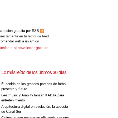
cripción gratuita por RSS
ectamente en tu lector de feed
comendar web a un amigo
críbete al newsletter gratuito
Lo más leído de los últimos 30 días
El sonido en los grandes partidos de fútbol:
presente y futuro
Gestmusic y Amplify lanzan KAI: IA para
entretenimiento
Arquitectura digital en evolución: la apuesta
de Canal Sur
Cellnex busca mejorar su eficiencia con una