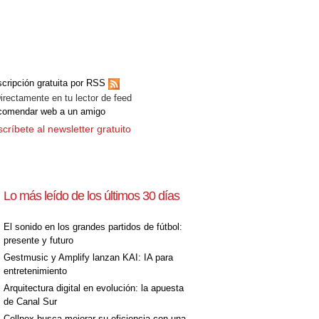
cripción gratuita por RSS
ectamente en tu lector de feed
comendar web a un amigo
críbete al newsletter gratuito
Lo más leído de los últimos 30 días
El sonido en los grandes partidos de fútbol:
presente y futuro
Gestmusic y Amplify lanzan KAI: IA para
entretenimiento
Arquitectura digital en evolución: la apuesta
de Canal Sur
Cellnex busca mejorar su eficiencia con una