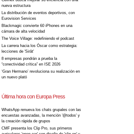
nueva estructura
La distribución de eventos deportivos, con
Eurovision Services
Blackmagic convierte 60 iPhones en una
cámara de alta velocidad
The Voice Village: redefiniendo el podcast
La carrera hacia los Óscar como estrategia:
lecciones de 'Sirât'
8 empresas pondrán a prueba la
“conectividad crítica” en ISE 2026
‘Gran Hermano’ revoluciona su realización en
un nuevo plató
Última hora con Europa Press
WhatsApp renueva los chats grupales con las
encuestas avanzadas, la mención '@todos' y
la creación rápida de grupos
CMF presenta los Clip Pro, sus primeros
auriculares 'open-ear' con diseño de 'clip on' y