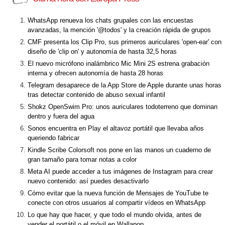
WhatsApp renueva los chats grupales con las encuestas
avanzadas, la mención '@todos' y la creación rápida de grupos
CMF presenta los Clip Pro, sus primeros auriculares 'open-ear' con
diseño de 'clip on' y autonomía de hasta 32,5 horas
El nuevo micrófono inalámbrico Mic Mini 2S estrena grabación
interna y ofrecen autonomía de hasta 28 horas
Telegram desaparece de la App Store de Apple durante unas horas
tras detectar contenido de abuso sexual infantil
Shokz OpenSwim Pro: unos auriculares todoterreno que dominan
dentro y fuera del agua
Sonos encuentra en Play el altavoz portátil que llevaba años
queriendo fabricar
Kindle Scribe Colorsoft nos pone en las manos un cuaderno de
gran tamaño para tomar notas a color
Meta AI puede acceder a tus imágenes de Instagram para crear
nuevo contenido: así puedes desactivarlo
Cómo evitar que la nueva función de Mensajes de YouTube te
conecte con otros usuarios al compartir vídeos en WhatsApp
Lo que hay que hacer, y que todo el mundo olvida, antes de
vender el portátil o el móvil en Wallapop