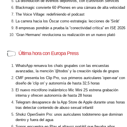
La distribución de eventos deportivos, con Eurovision Services
Blackmagic convierte 60 iPhones en una cámara de alta velocidad
The Voice Village: redefiniendo el podcast
La carrera hacia los Óscar como estrategia: lecciones de 'Sirât'
8 empresas pondrán a prueba la “conectividad crítica” en ISE 2026
‘Gran Hermano’ revoluciona su realización en un nuevo plató
Última hora con Europa Press
WhatsApp renueva los chats grupales con las encuestas
avanzadas, la mención '@todos' y la creación rápida de grupos
CMF presenta los Clip Pro, sus primeros auriculares 'open-ear' con
diseño de 'clip on' y autonomía de hasta 32,5 horas
El nuevo micrófono inalámbrico Mic Mini 2S estrena grabación
interna y ofrecen autonomía de hasta 28 horas
Telegram desaparece de la App Store de Apple durante unas horas
tras detectar contenido de abuso sexual infantil
Shokz OpenSwim Pro: unos auriculares todoterreno que dominan
dentro y fuera del agua
Sonos encuentra en Play el altavoz portátil que llevaba años