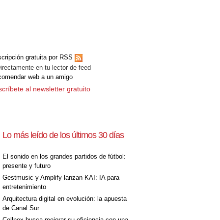
cripción gratuita por RSS
ectamente en tu lector de feed
comendar web a un amigo
críbete al newsletter gratuito
Lo más leído de los últimos 30 días
El sonido en los grandes partidos de fútbol:
presente y futuro
Gestmusic y Amplify lanzan KAI: IA para
entretenimiento
Arquitectura digital en evolución: la apuesta
de Canal Sur
Cellnex busca mejorar su eficiencia con una