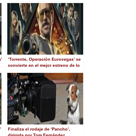
a’
‘Torrente, Operación Eurovegas’ se
convierte en el mejor estreno de lo
que va de año
’
Finaliza el rodaje de ‘Pancho’,
dirigida por Tom Fernández