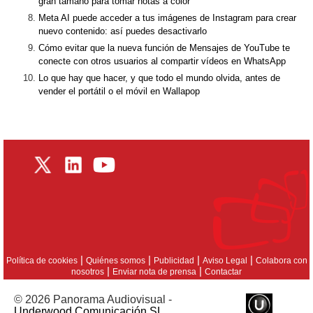
gran tamaño para tomar notas a color
Meta AI puede acceder a tus imágenes de Instagram para crear
nuevo contenido: así puedes desactivarlo
Cómo evitar que la nueva función de Mensajes de YouTube te
conecte con otros usuarios al compartir vídeos en WhatsApp
Lo que hay que hacer, y que todo el mundo olvida, antes de
vender el portátil o el móvil en Wallapop
|
|
|
|
Política de cookies
Quiénes somos
Publicidad
Aviso Legal
Colabora con
|
|
nosotros
Enviar nota de prensa
Contactar
© 2026 Panorama Audiovisual -
Underwood Comunicación SL