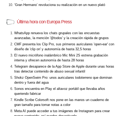
‘Gran Hermano’ revoluciona su realización en un nuevo plató
Última hora con Europa Press
WhatsApp renueva los chats grupales con las encuestas
avanzadas, la mención '@todos' y la creación rápida de grupos
CMF presenta los Clip Pro, sus primeros auriculares 'open-ear' con
diseño de 'clip on' y autonomía de hasta 32,5 horas
El nuevo micrófono inalámbrico Mic Mini 2S estrena grabación
interna y ofrecen autonomía de hasta 28 horas
Telegram desaparece de la App Store de Apple durante unas horas
tras detectar contenido de abuso sexual infantil
Shokz OpenSwim Pro: unos auriculares todoterreno que dominan
dentro y fuera del agua
Sonos encuentra en Play el altavoz portátil que llevaba años
queriendo fabricar
Kindle Scribe Colorsoft nos pone en las manos un cuaderno de
gran tamaño para tomar notas a color
Meta AI puede acceder a tus imágenes de Instagram para crear
nuevo contenido: así puedes desactivarlo