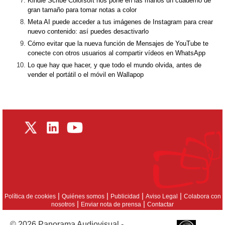
Kindle Scribe Colorsoft nos pone en las manos un cuaderno de
gran tamaño para tomar notas a color
Meta AI puede acceder a tus imágenes de Instagram para crear
nuevo contenido: así puedes desactivarlo
Cómo evitar que la nueva función de Mensajes de YouTube te
conecte con otros usuarios al compartir vídeos en WhatsApp
Lo que hay que hacer, y que todo el mundo olvida, antes de
vender el portátil o el móvil en Wallapop
|
|
|
|
Política de cookies
Quiénes somos
Publicidad
Aviso Legal
Colabora con
|
|
nosotros
Enviar nota de prensa
Contactar
© 2026 Panorama Audiovisual -