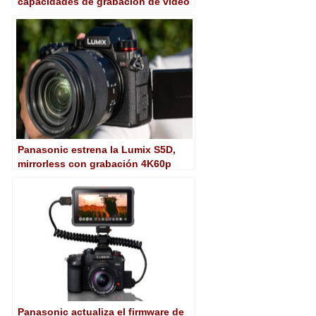
capacidades de grabación de vídeo
de las Lumix S1RII, S1II y S1IIE
Panasonic estrena la Lumix S5D,
mirrorless con grabación 4K60p
4:2:0 a 10 bits
Panasonic actualiza el firmware de