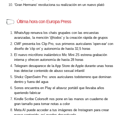
‘Gran Hermano’ revoluciona su realización en un nuevo plató
Última hora con Europa Press
WhatsApp renueva los chats grupales con las encuestas
avanzadas, la mención '@todos' y la creación rápida de grupos
CMF presenta los Clip Pro, sus primeros auriculares 'open-ear' con
diseño de 'clip on' y autonomía de hasta 32,5 horas
El nuevo micrófono inalámbrico Mic Mini 2S estrena grabación
interna y ofrecen autonomía de hasta 28 horas
Telegram desaparece de la App Store de Apple durante unas horas
tras detectar contenido de abuso sexual infantil
Shokz OpenSwim Pro: unos auriculares todoterreno que dominan
dentro y fuera del agua
Sonos encuentra en Play el altavoz portátil que llevaba años
queriendo fabricar
Kindle Scribe Colorsoft nos pone en las manos un cuaderno de
gran tamaño para tomar notas a color
Meta AI puede acceder a tus imágenes de Instagram para crear
nuevo contenido: así puedes desactivarlo