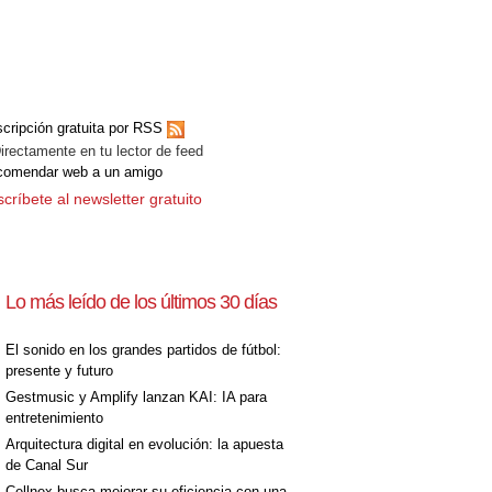
cripción gratuita por RSS
ectamente en tu lector de feed
comendar web a un amigo
críbete al newsletter gratuito
Lo más leído de los últimos 30 días
El sonido en los grandes partidos de fútbol:
presente y futuro
Gestmusic y Amplify lanzan KAI: IA para
entretenimiento
Arquitectura digital en evolución: la apuesta
de Canal Sur
Cellnex busca mejorar su eficiencia con una