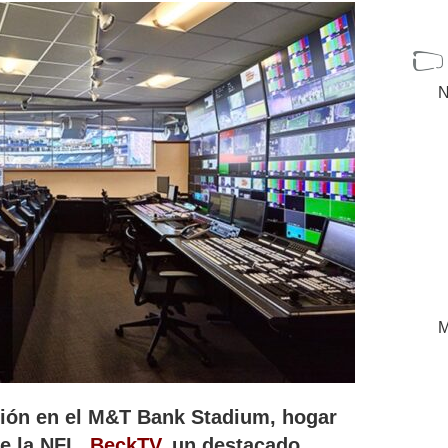
N
M
ión en el M&T Bank Stadium, hogar
e la NFL,
BeckTV
, un destacado