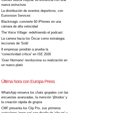
nueva estructura
La distribución de eventos deportivos, con
Eurovision Services
Blackmagic convierte 60 iPhones en una
cámara de alta velocidad
The Voice Village: redefiniendo el podcast
La carrera hacia los Óscar como estrategia:
lecciones de 'Sirât'
8 empresas pondrán a prueba la
“conectividad crítica” en ISE 2026
‘Gran Hermano’ revoluciona su realización en
un nuevo plató
Última hora con Europa Press
WhatsApp renueva los chats grupales con las
encuestas avanzadas, la mención '@todos' y
la creación rápida de grupos
CMF presenta los Clip Pro, sus primeros
auriculares 'open-ear' con diseño de 'clip on' y