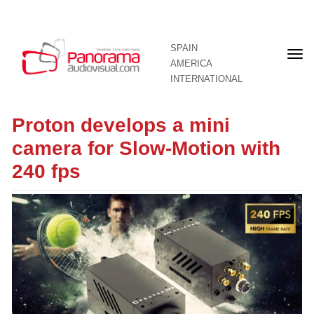
SPAIN
Fron
AMERICA
pag
INTERNATIONAL
Proton develops a mini
camera for Slow-Motion with
240 fps