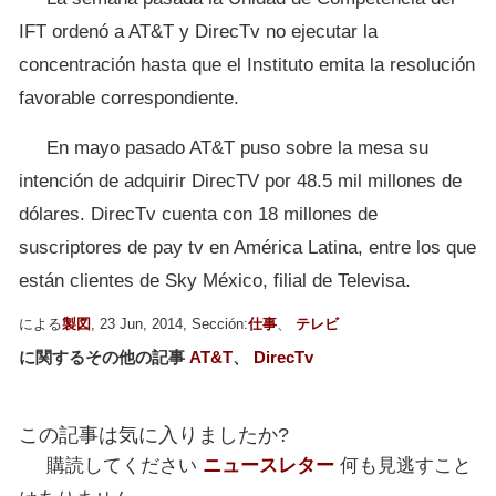
IFT ordenó a AT&T y DirecTv no ejecutar la
concentración hasta que el Instituto emita la resolución
favorable correspondiente.
En mayo pasado AT&T puso sobre la mesa su
intención de adquirir DirecTV por 48.5 mil millones de
dólares. DirecTv cuenta con 18 millones de
suscriptores de pay tv en América Latina, entre los que
están clientes de Sky México, filial de Televisa.
による
製図
, 23 Jun, 2014, Sección:
仕事
、
テレビ
に関するその他の記事
AT&T
、
DirecTv
この記事は気に入りましたか?
購読してください
ニュースレター
何も見逃すこと