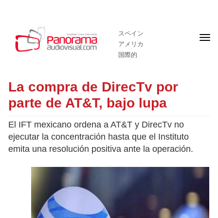
スペイン
フ
アメリカ
ロ
ン
国際的
ト
ペ
ー
La compra de DirecTv por
ジ
parte de AT&T, bajo lupa
El IFT mexicano ordena a AT&T y DirecTv no
ejecutar la concentración hasta que el Instituto
emita una resolución positiva ante la operación.