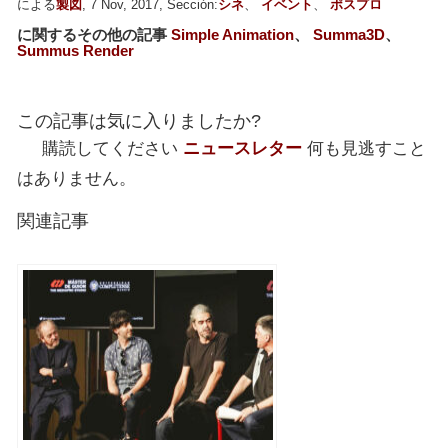
による
製図
, 7 Nov, 2017, Sección:
シネ
、
イベント
、
ポスプロ
に関するその他の記事
Simple Animation
、
Summa3D
、
Summus Render
この記事は気に入りましたか?
購読してください
ニュースレター
何も見逃すこと
はありません。
関連記事