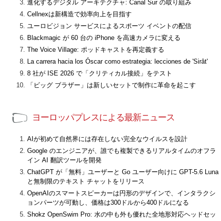
進化するデジタル アーキテクチャ: Canal Sur の取り組み
Cellnexは新構造で効率向上を目指す
ユーロビジョン サービスによるスポーツ イベントの配信
Blackmagic が 60 台の iPhone を高速カメラに変える
The Voice Village: ポッドキャストを再定義する
La carrera hacia los Óscar como estrategia: lecciones de 'Sirât'
8 社が ISE 2026 で「クリティカル接続」をテスト
「ビッグ ブラザー」は新しいセットで制作に革命を起こす
ヨーロッパプレスによる最新ニュース
AIが初めて自然界には存在しない完全なウイルスを設計
Google のエンジニアが、誰でも複製できるリアルタイムのオフラ
イン AI 翻訳ツールを開発
ChatGPT が「無料」ユーザーと Go ユーザー向けに GPT-5.6 Luna
と無制限のテキスト チャットをリリース
OpenAIのスマートスピーカーは円形のデザインで、インタラクシ
ョンパーツが可動し、価格は300ドルから400ドルになる
Shokz OpenSwim Pro: 水の中も外も優れた全地形対応ヘッドセッ