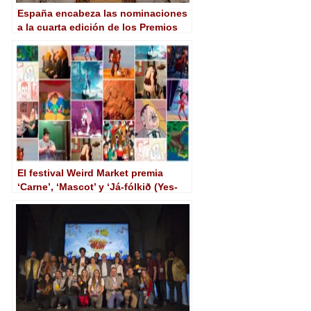
España encabeza las nominaciones
a la cuarta edición de los Premios
Quirino de la Animación
Iberoamericana
El festival Weird Market premia
‘Carne’, ‘Mascot’ y ‘Já-fólkið (Yes-
People)’ como mejores
cortometrajes