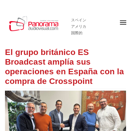
スペイン
フ
アメリカ
ロ
ン
国際的
ト
ペ
ー
El grupo británico ES
ジ
Broadcast amplía sus
operaciones en España con la
compra de Crosspoint