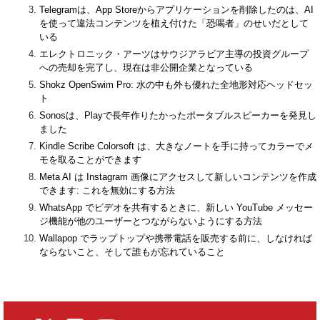
Telegramは、App Storeからアプリケーションを削除したのは、AI
を使って違法コンテンツを植え付けた「恐喝者」のせいだとして
いる
エレクトロニック・アーツはサウジアラビア主導の投資グループ
への売却を完了し、現在は非公開企業となっている
Shokz OpenSwim Pro: 水の中も外も優れた全地形対応ヘッドセッ
ト
Sonosは、Playで長年作りたかったポータブルスピーカーを発見し
ました
Kindle Scribe Colorsoft は、大きなノートを手に持ってカラーでメ
モを取ることができます
Meta AI は Instagram 画像にアクセスして新しいコンテンツを作成
できます: これを無効にする方法
WhatsApp でビデオを共有するときに、新しい YouTube メッセー
ジ機能が他のユーザーとつながらないようにする方法
Wallapop でラップトップや携帯電話を販売する前に、しなければ
ならないこと、そして誰もが忘れていること