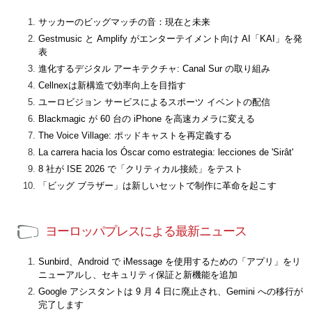
サッカーのビッグマッチの音：現在と未来
Gestmusic と Amplify がエンターテイメント向け AI「KAI」を発
表
進化するデジタル アーキテクチャ: Canal Sur の取り組み
Cellnexは新構造で効率向上を目指す
ユーロビジョン サービスによるスポーツ イベントの配信
Blackmagic が 60 台の iPhone を高速カメラに変える
The Voice Village: ポッドキャストを再定義する
La carrera hacia los Óscar como estrategia: lecciones de 'Sirât'
8 社が ISE 2026 で「クリティカル接続」をテスト
「ビッグ ブラザー」は新しいセットで制作に革命を起こす
ヨーロッパプレスによる最新ニュース
Sunbird、Android で iMessage を使用するための「アプリ」をリ
ニューアルし、セキュリティ保証と新機能を追加
Google アシスタントは 9 月 4 日に廃止され、Gemini への移行が
完了します