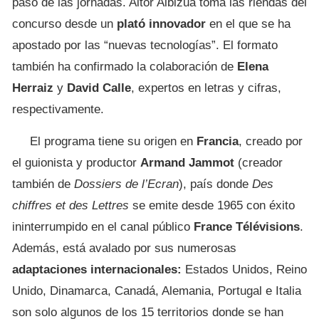
paso de las jornadas. Aitor Albizua toma las riendas del
concurso desde un
plató innovador
en el que se ha
apostado por las “nuevas tecnologías”. El formato
también ha confirmado la colaboración de
Elena
Herraiz
y
David Calle
, expertos en letras y cifras,
respectivamente.
El programa tiene su origen en
Francia
, creado por
el guionista y productor
Armand Jammot
(creador
también de
Dossiers de l’Ecran
), país donde
Des
chiffres et des Lettres
se emite desde 1965 con éxito
ininterrumpido en el canal público
France Télévisions
.
Además, está avalado por sus numerosas
adaptaciones internacionales:
Estados Unidos, Reino
Unido, Dinamarca, Canadá, Alemania, Portugal e Italia
son solo algunos de los 15 territorios donde se han