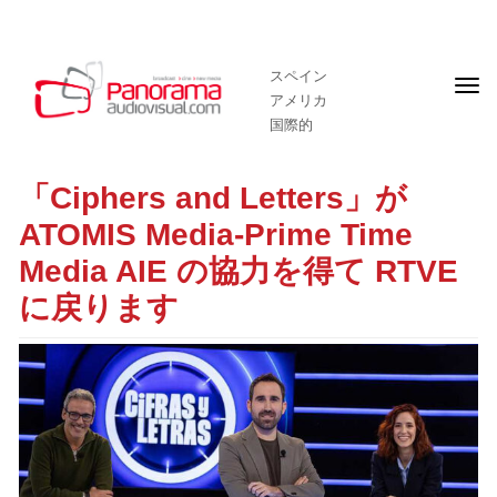
スペイン
フ
アメリカ
ロ
ン
国際的
ト
ペ
ー
「Ciphers and Letters」が
ジ
ATOMIS Media-Prime Time
Media AIE の協力を得て RTVE
に戻ります