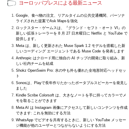
ヨーロッパプレスによる最新ニュース
Google、食べ物の注文、リアルタイムの公共交通機関、パーソナ
ライズされた提案でAsk Mapsを強化
ロックスター・ゲームスは、『グランド・セフト・オート VI』の
新しい拡張トレーラーを 8 月 27 日木曜日に Netflix と YouTube で
提供します。
Meta は、新しく更新された Muse Spark 1.2 モデルを搭載した新
しいコーディング エージェントである Muse Code を発表します
Anthropic はクロード用に独自の AI チップの開発に取り組み、新
しい社内チームを結成
Shokz OpenSwim Pro: 水の中も外も優れた全地形対応ヘッドセッ
ト
Sonosは、Playで長年作りたかったポータブルスピーカーを発見し
ました
Kindle Scribe Colorsoft は、大きなノートを手に持ってカラーでメ
モを取ることができます
Meta AI は Instagram 画像にアクセスして新しいコンテンツを作成
できます: これを無効にする方法
WhatsApp でビデオを共有するときに、新しい YouTube メッセー
ジ機能が他のユーザーとつながらないようにする方法