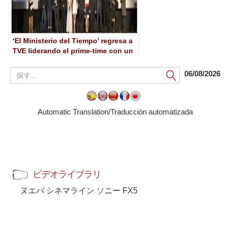
‘El Ministerio del Tiempo’ regresa a
TVE liderando el prime-time con un
14,6% de cuota
提
06/08/2026
出
す
る
Automatic Translation/Traducción automatizada
ビデオライブラリ
ヌエバ シネマライン ソニー FX5