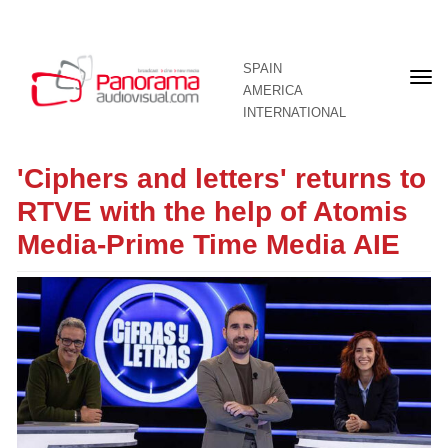
SPAIN
Fron
AMERICA
pag
INTERNATIONAL
'Ciphers and letters' returns to
RTVE with the help of Atomis
Media-Prime Time Media AIE