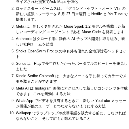
ライズされた提案でAsk Mapsを強化
ロックスター・ゲームスは、『グランド・セフト・オート VI』の
新しい拡張トレーラーを 8 月 27 日木曜日に Netflix と YouTube で
提供します。
Meta は、新しく更新された Muse Spark 1.2 モデルを搭載した新
しいコーディング エージェントである Muse Code を発表します
Anthropic はクロード用に独自の AI チップの開発に取り組み、新
しい社内チームを結成
Shokz OpenSwim Pro: 水の中も外も優れた全地形対応ヘッドセッ
ト
Sonosは、Playで長年作りたかったポータブルスピーカーを発見し
ました
Kindle Scribe Colorsoft は、大きなノートを手に持ってカラーでメ
モを取ることができます
Meta AI は Instagram 画像にアクセスして新しいコンテンツを作成
できます: これを無効にする方法
WhatsApp でビデオを共有するときに、新しい YouTube メッセー
ジ機能が他のユーザーとつながらないようにする方法
Wallapop でラップトップや携帯電話を販売する前に、しなければ
ならないこと、そして誰もが忘れていること