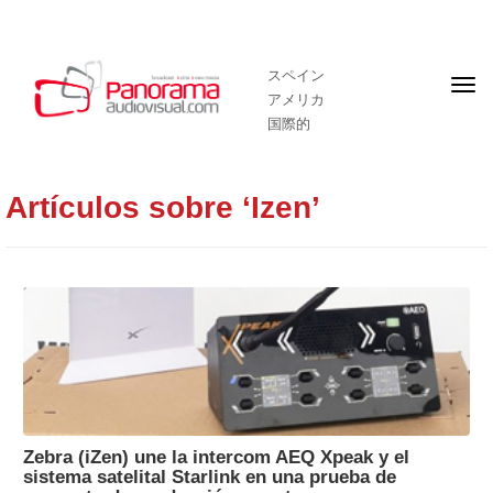
スペイン
フ
アメリカ
ロ
ン
国際的
ト
ペ
ー
ジ
Artículos sobre ‘Izen’
Zebra (iZen) une la intercom AEQ Xpeak y el
sistema satelital Starlink en una prueba de