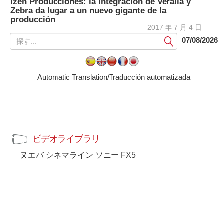
Izen Producciones: la integración de Veralia y
Zebra da lugar a un nuevo gigante de la
producción
2017 年 7 月 4 日
提
07/08/2026
出
す
る
Automatic Translation/Traducción automatizada
ビデオライブラリ
ヌエバ シネマライン ソニー FX5