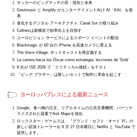
サッカーのビッグマッチの音：現在と未来
Gestmusic と Amplify がエンターテイメント向け AI「KAI」を発
表
進化するデジタル アーキテクチャ: Canal Sur の取り組み
Cellnexは新構造で効率向上を目指す
ユーロビジョン サービスによるスポーツ イベントの配信
Blackmagic が 60 台の iPhone を高速カメラに変える
The Voice Village: ポッドキャストを再定義する
La carrera hacia los Óscar como estrategia: lecciones de 'Sirât'
8 社が ISE 2026 で「クリティカル接続」をテスト
「ビッグ ブラザー」は新しいセットで制作に革命を起こす
ヨーロッパプレスによる最新ニュース
Google、食べ物の注文、リアルタイムの公共交通機関、パーソナ
ライズされた提案でAsk Mapsを強化
ロックスター・ゲームスは、『グランド・セフト・オート VI』の
新しい拡張トレーラーを 8 月 27 日木曜日に Netflix と YouTube で
提供します。