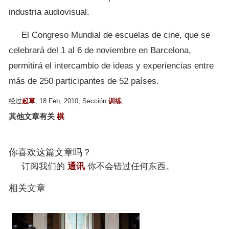
industria audiovisual.
El Congreso Mundial de escuelas de cine, que se
celebrará del 1 al 6 de noviembre en Barcelona,
permitirá el intercambio de ideas y experiencias entre
más de 250 participantes de 52 países.
经过
起草
, 18 Feb, 2010, Sección:
训练
其他文章有关
棋
你喜欢这篇文章吗？
订阅我们的
通讯
你不会错过任何东西。
相关文章