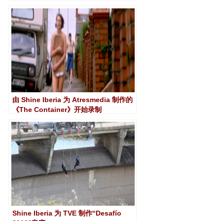
由 Shine Iberia 为 Atresmedia 制作的
《The Container》开始录制
Shine Iberia 为 TVE 制作“Desafío