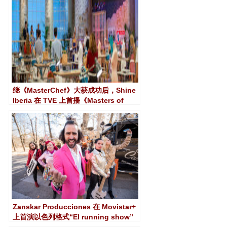
继《MasterChef》大获成功后，Shine
Iberia 在 TVE 上首播《Masters of
Couture》
Zanskar Producciones 在 Movistar+
上首演以色列格式“El running show”