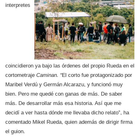
interpretes
coincidieron ya bajo las órdenes del propio Rueda en el
cortometraje
Caminan. “
El corto fue protagonizado por
Maribel Verdú y Germán Alcarazu, y funcionó muy
bien. Pero me quedé con ganas de más. De saber
más. De desarrollar más esa historia. Así que me
decidí a ver hasta dónde me llevaba dicho relato”, ha
comentado Mikel Rueda, quien además de dirigir firma
el guion.