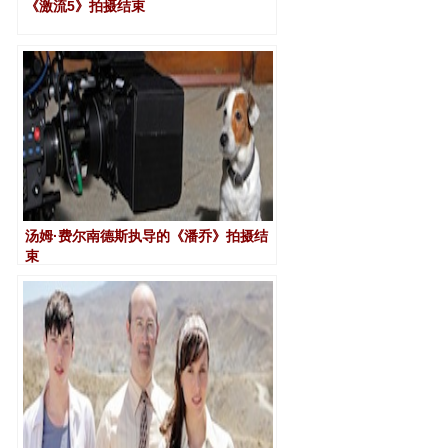
《激流5》拍摄结束
汤姆·费尔南德斯执导的《潘乔》拍摄结
束