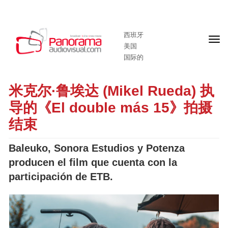
西班牙
头
美国
版
国际的
米克尔·鲁埃达 (Mikel Rueda) 执
导的《El double más 15》拍摄
结束
Baleuko, Sonora Estudios y Potenza
producen el film que cuenta con la
participación de ETB.