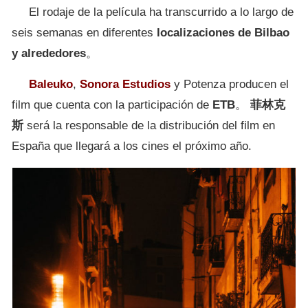
El rodaje de la película ha transcurrido a lo largo de
seis semanas en diferentes
localizaciones de Bilbao
y alrededores
。
Baleuko
,
Sonora Estudios
y Potenza producen el
film que cuenta con la participación de
ETB
。
菲林克
斯
será la responsable de la distribución del film en
España que llegará a los cines el próximo año.