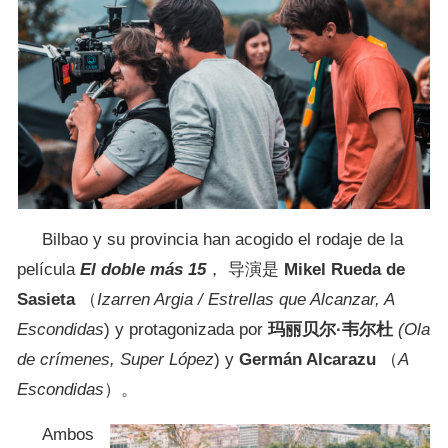
Bilbao y su provincia han acogido el rodaje de la
película
El doble más 15
， 导演是
Mikel Rueda de
Sasieta
（
Izarren Argia / Estrellas que Alcanzar, A
Escondidas
) y protagonizada por
玛丽贝尔·韦尔杜
(Ola
de crímenes, Super López
) y
Germán Alcarazu
（
A
Escondidas
）。
Ambos