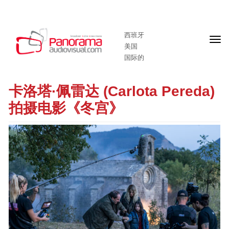
西班牙
头
美国
版
国际的
卡洛塔·佩雷达 (Carlota Pereda)
拍摄电影《冬宫》