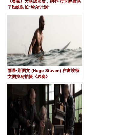
《奥兹》大获成功后，纳乔·拉卡萨射杀
了蜘蛛队长“埃尔计划”
雨果·斯图文 (Hugo Stuven) 在富埃特
文图拉岛拍摄《独奏》