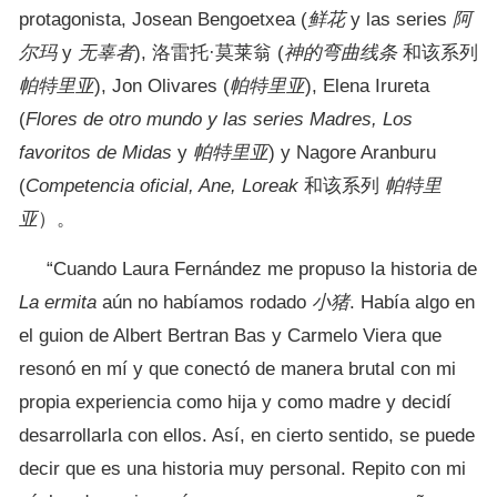
protagonista, Josean Bengoetxea (
鲜花
y las series
阿
尔玛
y
无辜者
), 洛雷托·莫莱翁 (
神的弯曲线条
和该系列
帕特里亚
), Jon Olivares (
帕特里亚
), Elena Irureta
(
Flores de otro mundo y las series Madres, Los
favoritos de Midas
y
帕特里亚
) y Nagore Aranburu
(
Competencia oficial, Ane, Loreak
和该系列
帕特里
亚
）。
“Cuando Laura Fernández me propuso la historia de
La ermita
aún no habíamos rodado
小猪
. Había algo en
el guion de Albert Bertran Bas y Carmelo Viera que
resonó en mí y que conectó de manera brutal con mi
propia experiencia como hija y como madre y decidí
desarrollarla con ellos. Así, en cierto sentido, se puede
decir que es una historia muy personal. Repito con mi