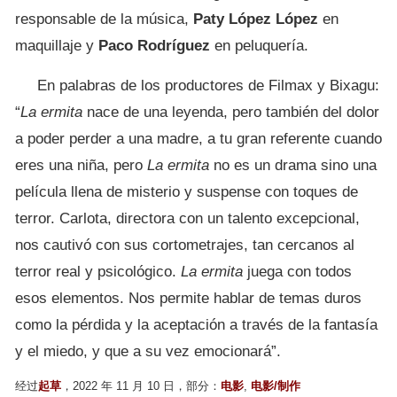
responsable de la música,
Paty López López
en
maquillaje y
Paco Rodríguez
en peluquería.
En palabras de los productores de Filmax y Bixagu:
“
La ermita
nace de una leyenda, pero también del dolor
a poder perder a una madre, a tu gran referente cuando
eres una niña, pero
La ermita
no es un drama sino una
película llena de misterio y suspense con toques de
terror. Carlota, directora con un talento excepcional,
nos cautivó con sus cortometrajes, tan cercanos al
terror real y psicológico.
La ermita
juega con todos
esos elementos. Nos permite hablar de temas duros
como la pérdida y la aceptación a través de la fantasía
y el miedo, y que a su vez emocionará”.
经过
起草
，2022 年 11 月 10 日，部分：
电影
,
电影/制作