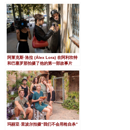
阿莱克斯·洛拉 (Álex Lora) 在阿利坎特
和巴塞罗那拍摄了他的第一部故事片
《独角兽》
玛丽亚·里波尔拍摄“我们不会用枪自杀”