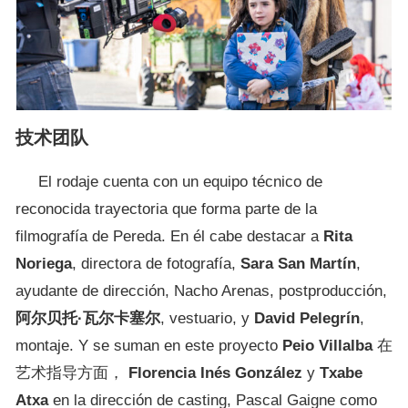
技术团队
El rodaje cuenta con un equipo técnico de
reconocida trayectoria que forma parte de la
filmografía de Pereda. En él cabe destacar a
Rita
Noriega
, directora de fotografía,
Sara San Martín
,
ayudante de dirección, Nacho Arenas, postproducción,
阿尔贝托·瓦尔卡塞尔
, vestuario, y
David Pelegrín
,
montaje. Y se suman en este proyecto
Peio Villalba
在
艺术指导方面，
Florencia Inés González
y
Txabe
Atxa
en la dirección de casting, Pascal Gaigne como