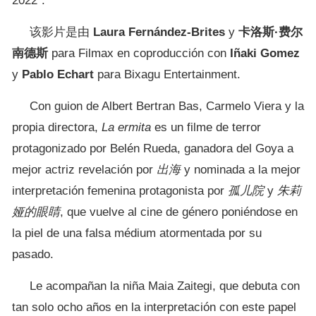
2022”.
该影片是由
Laura Fernández-Brites
y
卡洛斯·费尔
南德斯
para Filmax en coproducción con
Iñaki Gomez
y
Pablo Echart
para Bixagu Entertainment.
Con guion de Albert Bertran Bas, Carmelo Viera y la
propia directora,
La ermita
es un filme de terror
protagonizado por Belén Rueda, ganadora del Goya a
mejor actriz revelación por
出海
y nominada a la mejor
interpretación femenina protagonista por
孤儿院
y
朱莉
娅的眼睛
, que vuelve al cine de género poniéndose en
la piel de una falsa médium atormentada por su
pasado.
Le acompañan la niña Maia Zaitegi, que debuta con
tan solo ocho años en la interpretación con este papel