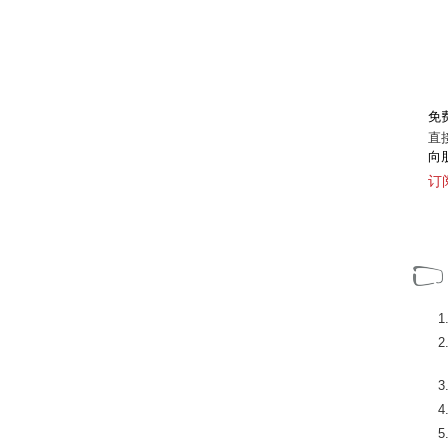
的
由拥有超过 25 年经验的后期制作专业人士创
态系
立，如 José M. G. Moyano、Juan Ventura
Pecellín、José Manuel Rocha...
[+]
免
直
向
订