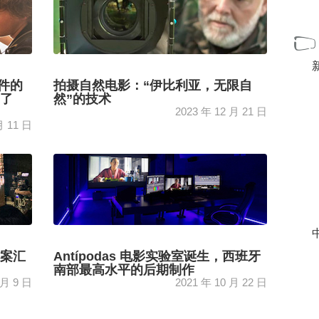
事件的
拍摄自然电影：“伊比利亚，无限自
启了
然”的技术
2023 年 12 月 21 日
月 11 日
的起源、
阿图罗·梅诺 (Arturo Menor)，戈雅候选最佳纪
录片《伊比利亚，自然无限》的导演、编剧兼
[+]
摄影负责人，勾勒出轴线……
中
决方案汇
Antípodas 电影实验室诞生，西班牙
南部最高水平的后期制作
 月 9 日
2021 年 10 月 22 日